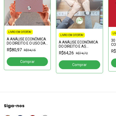
LIVRO EM OFERTA!
LI
LIVRO EM OFERTA!
A ANÁLISE ECONÔMICA
30
A ANÁLISE ECONÔMICA
DO DIREITO E O USO DA
CO
DO DIREITO E AS
CURVA DE LAFFER NA
FE
R$80,97
RELAÇÕES JURÍDICAS
R$94,15
R$
EFETIVAÇÃO DO DIREITO
R$64,26
av
R$74,72
ATUAIS:aspectos e
FUNDAMENTAL À
reﬂexões
VEDAÇÃO DO CONFISCO
TRI
Siga-nos