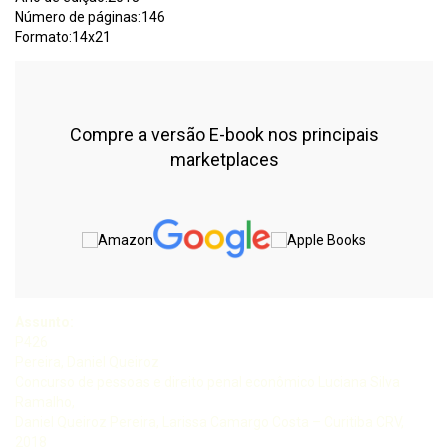
Número de páginas:146
Formato:14x21
Compre a versão E-book nos principais
marketplaces
Assunto:
P426
Pereira, Daniel Queiroz
Concurso de pessoas e direito penal econômico Luciana Silva
Ramalho,
Daniel Queiroz Pereira, Larissa Camargo Costa – Curitiba CRV,
2018