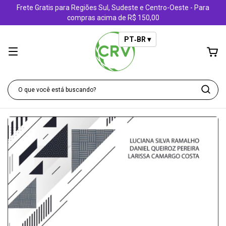
Frete Gratis para Regiões Sul, Sudeste e Centro-Oeste - Para
compras acima de R$ 150,00
PT‑BR ▾