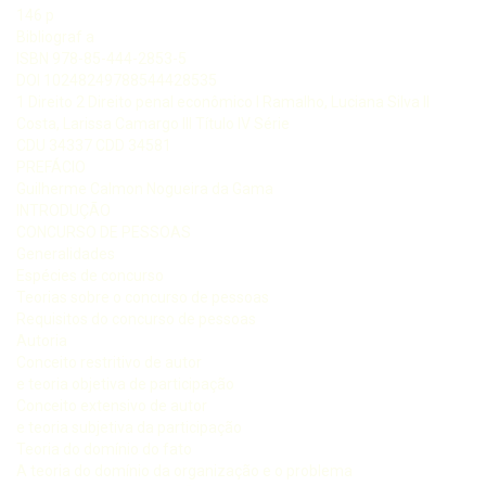
146 p
Bibliograf a
ISBN 978-85-444-2853-5
DOI 10248249788544428535
1 Direito 2 Direito penal econômico I Ramalho, Luciana Silva II
Costa, Larissa Camargo III Título IV Série
CDU 34337 CDD 34581
PREFÁCIO
Guilherme Calmon Nogueira da Gama
INTRODUÇÃO
CONCURSO DE PESSOAS
Generalidades
Espécies de concurso
Teorias sobre o concurso de pessoas
Requisitos do concurso de pessoas
Autoria
Conceito restritivo de autor
e teoria objetiva de participação
Conceito extensivo de autor
e teoria subjetiva da participação
Teoria do domínio do fato
A teoria do domínio da organização e o problema