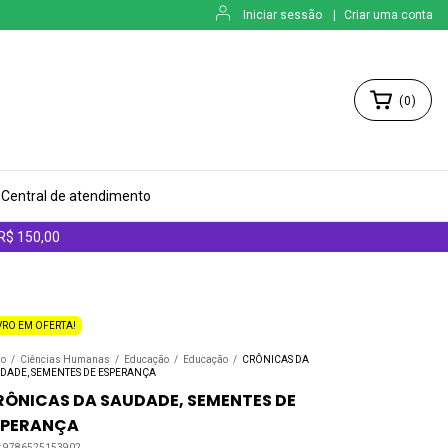
Iniciar sessão
|
Criar uma conta
(
0
)
Central de atendimento
 R$ 150,00
VRO EM OFERTA!
io
/
Ciências Humanas
/
Educação
/
Educação
/
CRÔNICAS DA
DADE, SEMENTES DE ESPERANÇA
RÔNICAS DA SAUDADE, SEMENTES DE
SPERANÇA
:
9786525153902