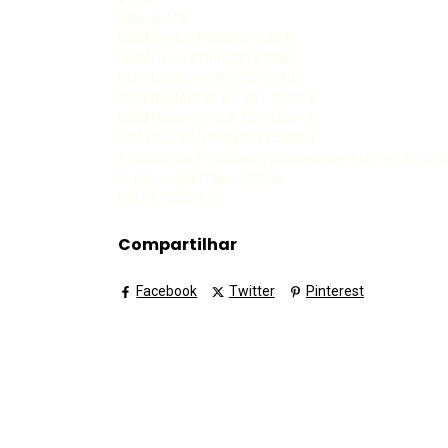
Bibliografia
ISBN Digital 9786525153896
ISBN Físico 9786525153902
DOI 10248249786525153902
ISBN Digital 978-65-251-5389-6
ISBN Físico 978-65-251-5390-2
DOI 10.24824/978652515390.2
1 Educação 2 Liderança 3 Indígenas I Manfio, Antonio 
Izaias, org III Título IV Série
CDU 37 CDD 370
Compartilhar
Facebook
Twitter
Pinterest