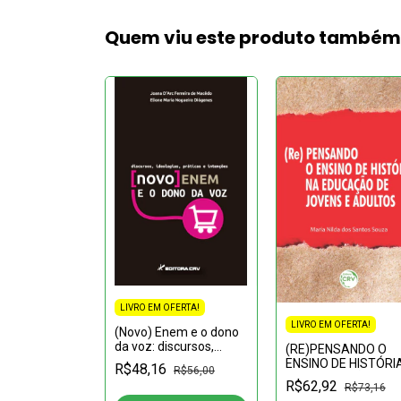
Quem viu este produto també
LIVRO EM OFERTA!
LIVRO EM OFERTA!
FERTA!
(Novo) Enem e o dono
da voz: discursos,
(RE)PENSANDO O
ONSTRUÇÃO
ideologias, práticas e
ENSINO DE HISTÓRI
ER
R$48,16
R$56,00
intenções
NA EDUCAÇÃO DE
PORÂNEA:Um
R$62,92
R$73,16
R$45,90
JOVENS E ADULTOS
ar sobre a