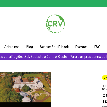
Sobre nós
Blog
Acesse Seu E-book
Eventos
FAQ
tis para Regiões Sul, Sudeste e Centro-Oeste - Para compras acima de
LI
Iníc
SAU
C
E
SKU