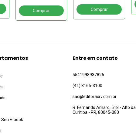
PROFISSÃO DE FÉ
gestores, cumprindo a
missão
rtamentos
Entre em contato
5541998937826
ue
(41) 3165-3100
os
sac@editoracrv.com.br
nós
R. Fernando Amaro, 518 - Alto da
Curitiba - PR, 80045-080
 Seu E-book
s