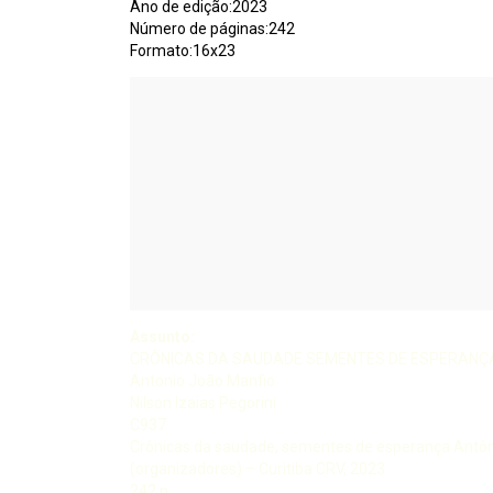
Ano de edição:2023
Número de páginas:242
Formato:16x23
Assunto:
CRÔNICAS DA SAUDADE SEMENTES DE ESPERANÇ
Antonio João Manfio
Nilson Izaias Pegorini
C937
Crônicas da saudade, sementes de esperança Antônio
(organizadores) – Curitiba CRV, 2023
242 p