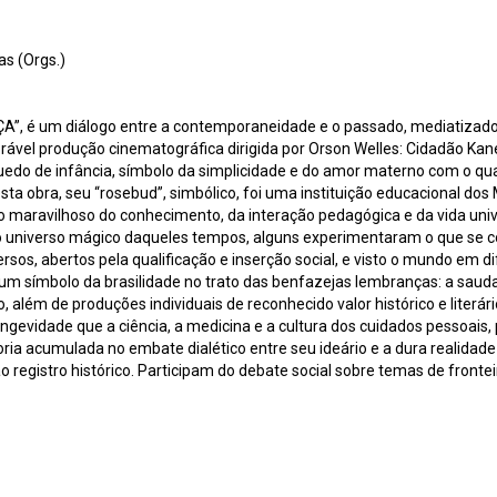
as (Orgs.)
 um diálogo entre a contemporaneidade e o passado, mediatizado p
ável produção cinematográfica dirigida por Orson Welles: Cidadão Kane
edo de infância, símbolo da simplicidade e do amor materno com o qual
ta obra, seu “rosebud”, simbólico, foi uma instituição educacional dos 
aravilhoso do conhecimento, da interação pedagógica e da vida univer
No universo mágico daqueles tempos, alguns experimentaram o que se 
sos, abertos pela qualificação e inserção social, e visto o mundo em 
o um símbolo da brasilidade no trato das benfazejas lembranças: a sau
 além de produções individuais de reconhecido valor histórico e literári
evidade que a ciência, a medicina e a cultura dos cuidados pessoais, 
a acumulada no embate dialético entre seu ideário e a dura realidade d
, ao registro histórico. Participam do debate social sobre temas de fro