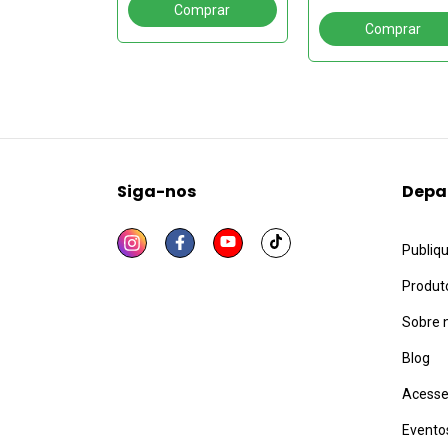
seu espaço
dade
Siga-nos
Depa
Publiq
Produt
Sobre 
Blog
Acesse
Evento