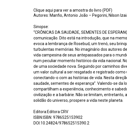
Clique aqui para ver a amostra do livro (PDF)
Autores: Manfio, Antonio João – Pegorini, Nilson Izai
Sinopse:
“CRÔNICAS DA SAUDADE, SEMENTES DE ESPERANÇA”, é
comunicação. Dito está na introdução, que na memor
evoca a lembrança de Rosebud, um trenó, seu brinqu
turbulentas memórias. No imaginário dos autores des
vida campesina de seus antepassados para o mundo m
num peculiar momento histórico da vida nacional. 
de uma sociedade nova. Seguindo por caminhos diver
um valor cultural a ser resgatado e registrado com
conectando-o com as histórias de vida. Nesta direção,
saudade, sementes de esperança”. Valendo-se da long
compartilham a experiência, conhecimento e sabedori
civilização e a barbárie. Não se limitam, entretanto
solidão do universo, prospere a vida neste planeta.
Editora:Editora CRV
ISBN:ISBN: 9786525153902
DOI:10.24824/978652515390.2