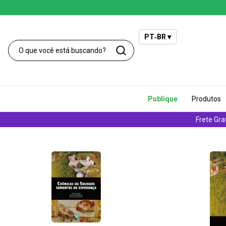
PT‑BR ▾
Publique
Produtos
Frete Gra