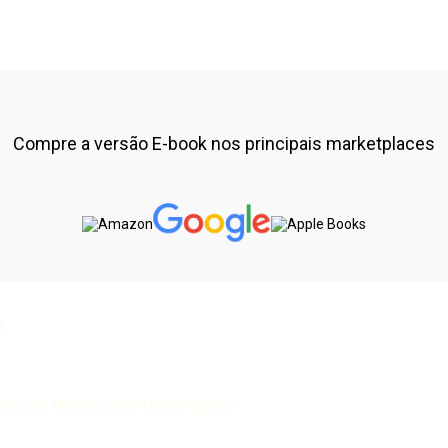
Compre a versão E-book nos principais marketplaces
A
 João Manfio, Nilson Izaias Pegorini