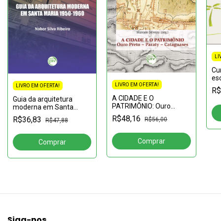
LI
Cur
esc
LIVRO EM OFERTA!
cr
LIVRO EM OFERTA!
R$
inf
A CIDADE E O
Guia da arquitetura
PATRIMÔNIO: Ouro
moderna em Santa
Preto, Paraty,
Maria 1950-1960
R$48,16
R$36,83
R$56,00
R$47,88
Cataguases
Siga-nos