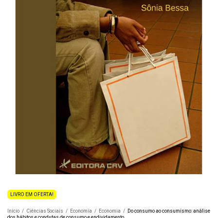
LIVRO EM OFERTA!
Início
/
Ciências Sociais
/
Economia
/
Economia
/
Do consumo ao consumismo: análise
dos hábitos e condutas de consumo e endividamento