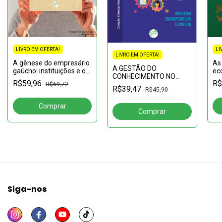
LI
LIVRO EM OFERTA!
LIVRO EM OFERTA!
As 
A gênese do empresário
A GESTÃO DO
eco
gaúcho: instituições e o
CONHECIMENTO NO
sí
modelo de construção
R$
R$59,96
CONTEXTO
R$69,72
ob
mental
R$39,47
R$45,90
AMAZÔNICO:um estudo
em cooperativas de
créditoCOLEÇÃO
CIÊNCIAS ABERTA, N° 14
Siga-nos