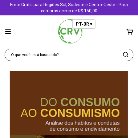
Frete Gratis para Regiões Sul, Sudeste e Centro-Oeste - Para
compras acima de R$ 150,00
PT‑BR ▾