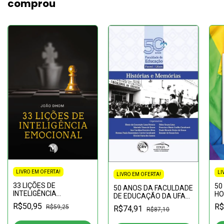
comprou
LIVRO EM OFERTA!
LI
LIVRO EM OFERTA!
33 LIÇÕES DE
50
50 ANOS DA FACULDADE
INTELIGÊNCIA
HO
DE EDUCAÇÃO DA UFAM:
EMOCIONAL
histórias e memórias
R$50,95
R$
R$59,25
R$74,91
R$87,10