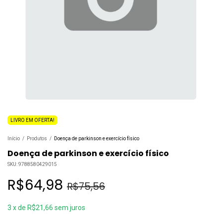
LIVRO EM OFERTA!
Início
/
Produtos
/
Doença de parkinson e exercício físico
Doença de parkinson e exercício físico
SKU:
9788580429015
R$64,98
R$75,56
3
x
de
R$21,66
sem juros