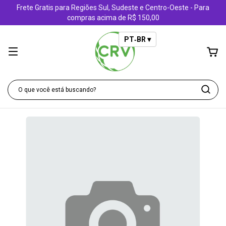
Frete Gratis para Regiões Sul, Sudeste e Centro-Oeste - Para
compras acima de R$ 150,00
PT‑BR ▾