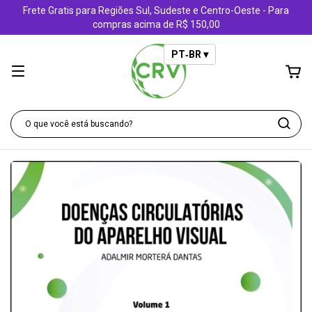
Frete Gratis para Regiões Sul, Sudeste e Centro-Oeste - Para
compras acima de R$ 150,00
PT‑BR ▾