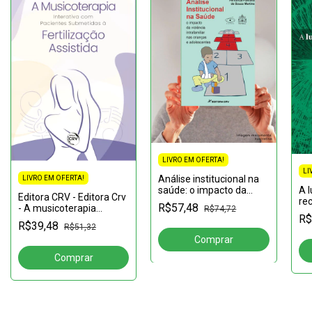
LIVRO EM OFERTA!
LI
Análise institucional na
LIVRO EM OFERTA!
A l
saúde: o impacto da
Editora CRV - Editora Crv
re
violência intrafamiliar
R$57,48
- A musicoterapia
R$74,72
lo
nas crianças e
R$
interativa com pacientes
mo
adolescentes
R$39,48
R$51,32
submetidas à
soc
fertilização assistida
me