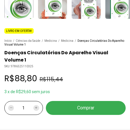
LIVRO EM OFERTA!
Início
/
Ciências da Saúde
/
Medicina
/
Medicina
/
Doenças Circulatórias Do Aparelho
Visual Volume 1
Doenças Circulatórias Do Aparelho Visual
Volume 1
SKU:
9786525110325
R$88,80
R$115,44
3
x
de
R$29,60
sem juros