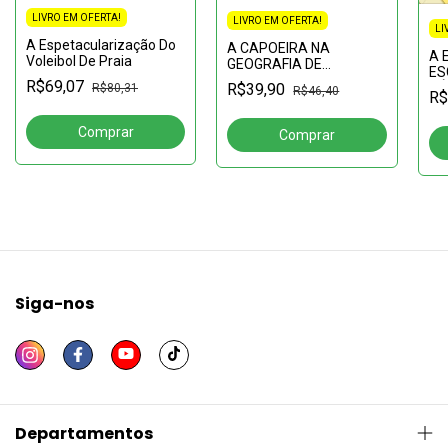
LIVRO EM OFERTA!
LIVRO EM OFERTA!
LI
A Espetacularização Do
A CAPOEIRA NA
A 
Voleibol De Praia
GEOGRAFIA DE
ES
SALVADOR: Saber
R$69,07
R$39,90
PÚ
R$80,31
R$46,40
popular e resistência
R$
pe
territorial
fu
Siga-nos
Departamentos