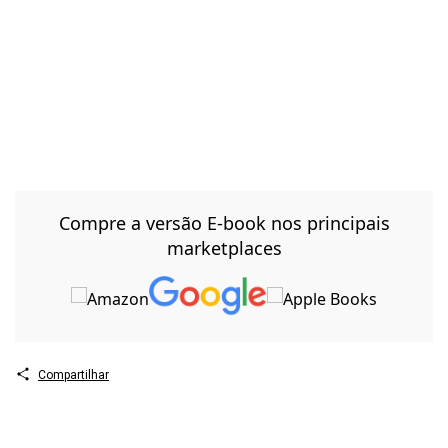
PRAXIOLOGIA MOTRIZ E A DANÇA DE SALÃO NO
CONTEXTO DA EDUCAÇÃO FÍSICA ESCOLAR Nilza
Coqueiro Pires de Sousa INSPIRAÇÕES
PRAXIOLÓGICAS PARA O ENSINO DO HANDEBOL NA
ESCOLA Isabella Blanche Gonçalves Brasil Glauco
Nunes Souto Ramos João Francisco Magno Ribas Lílian
Aparecida Ferreira SOBRE OS AUTORES
Compre a versão E-book nos principais
marketplaces
Compartilhar