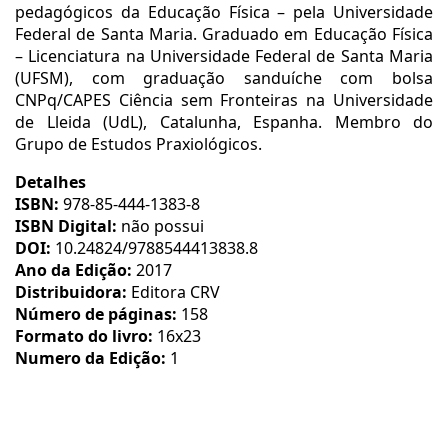
pedagógicos da Educação Física – pela Universidade
Federal de Santa Maria. Graduado em Educação Física
– Licenciatura na Universidade Federal de Santa Maria
(UFSM), com graduação sanduíche com bolsa
CNPq/CAPES Ciência sem Fronteiras na Universidade
de Lleida (UdL), Catalunha, Espanha. Membro do
Grupo de Estudos Praxiológicos.
Detalhes
ISBN:
978-85-444-1383-8
ISBN Digital:
não possui
DOI:
10.24824/9788544413838.8
Ano da Edição:
2017
Distribuidora:
Editora CRV
Número de páginas:
158
Formato do livro:
16x23
Numero da Edição:
1
Assunto:
E24 Educação Física Escolar e Praxiologia
Motriz: compreendendo as práticas corporais. / Lilian