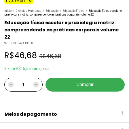
LIVRO EM OFERTA!
Início
/
Ciências Humanas
/
Educação
/
Educação Física
/
Educação física escolar e
praxiologia motriz: compreendendo as práticas corporais volume 22
Educação física escolar e praxiologia motriz:
compreendendo as práticas corporais volume
22
SKU:
9788544413838
R$46,68
R$46,68
3
x
de
R$15,56
sem juros
Meios de pagamento