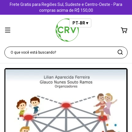
Frete Gratis para Regiões Sul, Sudeste e Centro-Oeste - Para
compras acima de R$ 150,00
PT‑BR ▾