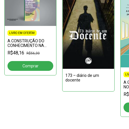
LIVRO EM OFERTA!
A CONSTRUÇÃO DO
CONHECIMENTO NA
EDUCAÇÃO FÍSICA
R$48,16
R$56,00
ESCOLAR: ensaios e
experiências Volume 24
LI
173 – diário de um
docente
A 
NO
PO
R$
EM
IN