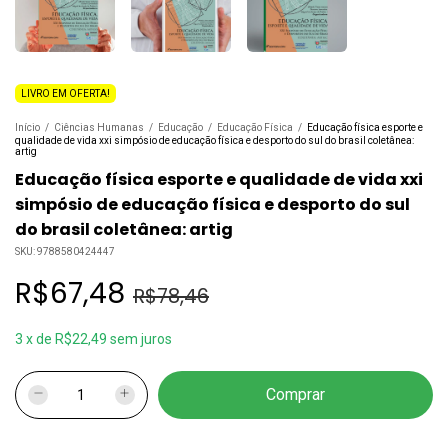
LIVRO EM OFERTA!
Início
/
Ciências Humanas
/
Educação
/
Educação Física
/
Educação física esporte e
qualidade de vida xxi simpósio de educação física e desporto do sul do brasil coletânea:
artig
Educação física esporte e qualidade de vida xxi
simpósio de educação física e desporto do sul
do brasil coletânea: artig
SKU:
9788580424447
R$67,48
R$78,46
3
x
de
R$22,49
sem juros