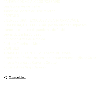
PANDÊMICOS – DIÁLOGOS POSSÍVEIS
Leia Gonçalves de Freitas
Irlanda do Socorro de Oliveira Mileo
CAPÍTULO
CIBERCULTURA, TECNOLOGIAS DA INFORMAÇÃO E
COMUNICAÇÃO E EDUCAÇÃO possibilidades e impasses
diante do contexto da pandemia do Covid-
Leonardo Zenha Cordeiro
Doriedson Alves de Almeida
Rosilene Feiteiro de Melo
CAPÍTULO
TRABALHO DOCENTE EM TEMPOS DE COVID-
desafios e reflexões no ensino superior em instituição de Goiás
Priscila Miranda de Carvalho Coletto
Roberta Alves Virgili Calvano
Compartilhar