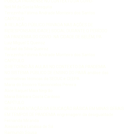
PÚBLICA PARAENSE NO CONTEXTO DA COVID-
Neli M da Costa Mesquita
Terezinha Fátima Andrade Monteiro dos Santos
CAPÍTULO
A RELAÇÃO PÚBLICO PRIVADA NAS AÇÕES DE
IR(RESPONSABILIDADE) SOCIAL DURANTE O PERÍODO
DA PANDEMIA DO COVID- NA CIDADE DE BELÉM, PA
Luiz Miguel G Queiroz
Rafael da Silva Queiroz
Terezinha Fátima Andrade Monteiro dos Santos
CAPÍTULO
O RETORNO ÀS AULAS NO CONTEXTO DA PANDEMIA
NO SISTEMA PÚBLICO DE ENSINO DO PARÁ análise das
normativas técnicas da SEDUC e CEEPA
Maria do Socorro Vasconcelos Pereira
Alice Raquel Maia Negrão
Maria Bárbara Costa Cardoso
CAPÍTULO
REGULAMENTAÇÃO DA EDUCAÇÃO BÁSICA EM MINAS GERAIS
EM TEMPOS DE PANDEMIA engrenagem da desigualdade
Fernanda Miranda
Alessandra Latalisa de Sá
Raimundo Sousa