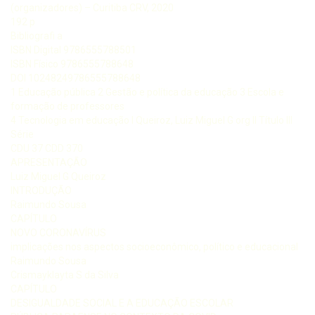
(organizadores) – Curitiba CRV, 2020
192 p
Bibliografi a
ISBN Digital 9786555788501
ISBN Físico 9786555788648
DOI 10248249786555788648
1 Educação pública 2 Gestão e política da educação 3 Escola e
formação de professores
4 Tecnologia em educação I Queiroz, Luiz Miguel G org II Título III
Série
CDU 37 CDD 370
APRESENTAÇÃO
Luiz Miguel G Queiroz
INTRODUÇÃO
Raimundo Sousa
CAPÍTULO
NOVO CORONAVÍRUS
implicações nos aspectos socioeconômico, político e educacional
Raimundo Sousa
Crismayklayta S da Silva
CAPÍTULO
DESIGUALDADE SOCIAL E A EDUCAÇÃO ESCOLAR