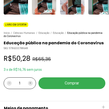
LIVRO EM OFERTA!
Início
/
Ciências Humanas
/
Educação
/
Educação
/
Educação pública na pandemia
do Coronavírus
Educação pública na pandemia do Coronavírus
SKU:
9786555788648
R$50,28
R$65,36
3
x
de
R$16,76
sem juros
Meios de pagamento