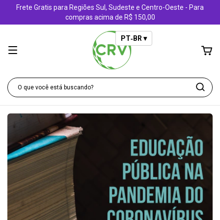
Frete Gratis para Regiões Sul, Sudeste e Centro-Oeste - Para
compras acima de R$ 150,00
PT‑BR ▾