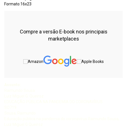
Formato:16x23
Compre a versão E-book nos principais
marketplaces
Assunto:
Raimundo Sousa
Luiz Miguel G. Queiroz
EDUCAÇÃO PÚBLICA NA PANDEMIA DO CORONAVÍRUS
SO719
Sousa, Raimundo
Educação pública na pandemia do coronavírus Raimundo Sousa,
Luiz Miguel G Queiroz