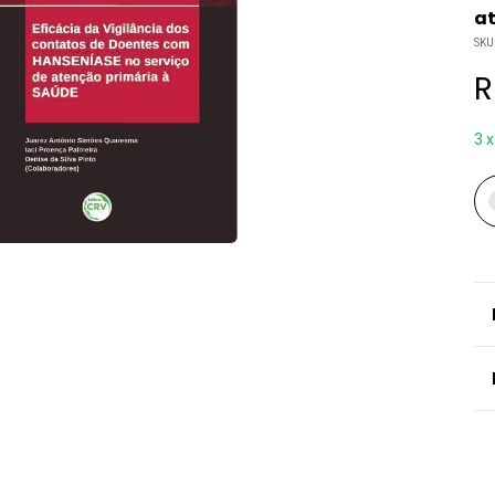
at
SKU
R
3