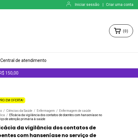
Iniciar sessão
|
Criar uma conta
(
0
)
Central de atendimento
 R$ 150,00
VRO EM OFERTA!
io
/
Ciências da Saúde
/
Enfermagem
/
Enfermagem de saúde
lica
/
Eficácia da vigilância dos contatos de doentes com hanseníase no
iço de atenção primária à saúde
icácia da vigilância dos contatos de
entes com hanseníase no serviço de