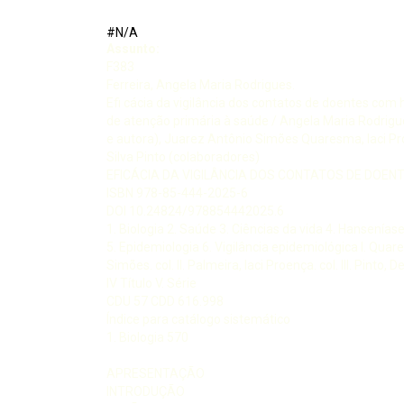
#N/A
Assunto:
F383
Ferreira, Angela Maria Rodrigues.
Efi cácia da vigilância dos contatos de doentes com
de atenção primária à saúde / Angela Maria Rodrigu
e autora), Juarez Antônio Simões Quaresma, Iaci Pr
Silva Pinto (colaboradores)
EFICÁCIA DA VIGILÂNCIA DOS CONTATOS DE DOEN
ISBN 978-85-444-2025-6
DOI 10.24824/978854442025.6
1. Biologia 2. Saúde 3. Ciências da vida 4. Hansenías
5. Epidemiologia 6. Vigilância epidemiológica I. Qua
Simões. col. II. Palmeira, Iaci Proença. col. III. Pinto, D
IV Título V. Série
CDU 57 CDD 616.998
Índice para catálogo sistemático
1. Biologia 570
APRESENTAÇÃO
INTRODUÇÃO