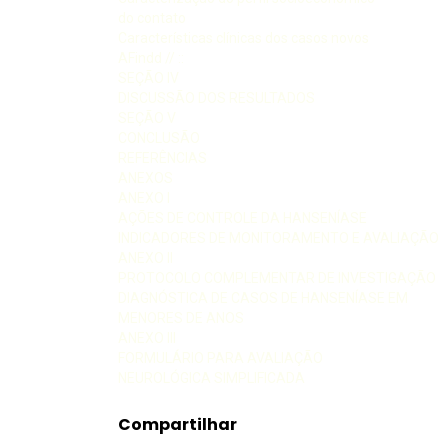
do contato
Características clínicas dos casos novos
AFindd // ::
SEÇÃO IV
DISCUSSÃO DOS RESULTADOS
SEÇÃO V
CONCLUSÃO
REFERÊNCIAS
ANEXOS
ANEXO I
AÇÕES DE CONTROLE DA HANSENÍASE
INDICADORES DE MONITORAMENTO E AVALIAÇÃO
ANEXO II
PROTOCOLO COMPLEMENTAR DE INVESTIGAÇÃO
DIAGNÓSTICA DE CASOS DE HANSENÍASE EM
MENORES DE ANOS
ANEXO III
FORMULÁRIO PARA AVALIAÇÃO
NEUROLÓGICA SIMPLIFICADA
Compartilhar