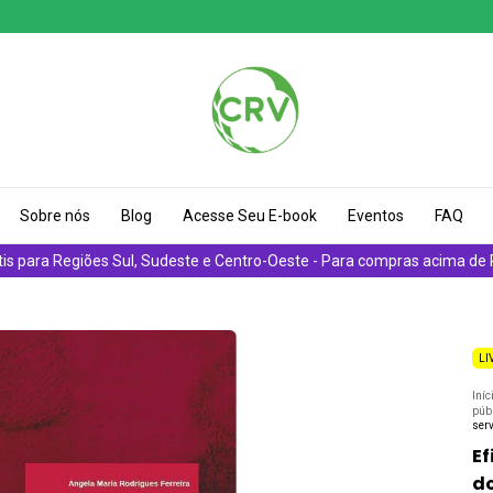
Sobre nós
Blog
Acesse Seu E-book
Eventos
FAQ
tis para Regiões Sul, Sudeste e Centro-Oeste - Para compras acima de
LI
Iníc
púb
serv
Ef
do