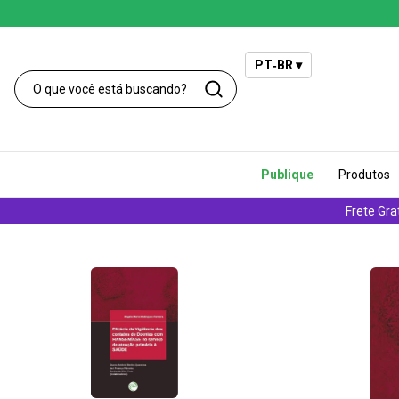
PT‑BR ▾
Publique
Produtos
Frete Gra