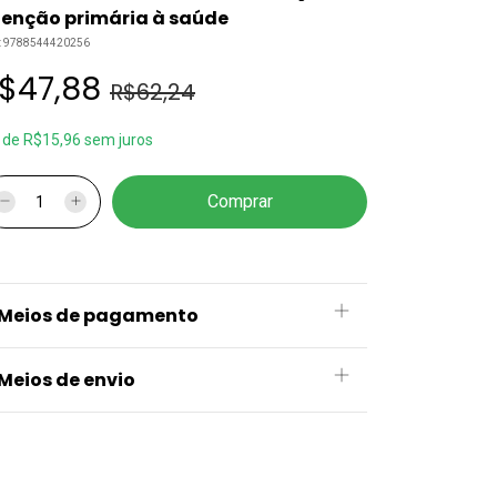
enção primária à saúde
:
9788544420256
$47,88
R$62,24
x
de
R$15,96
sem juros
Meios de pagamento
Meios de envio