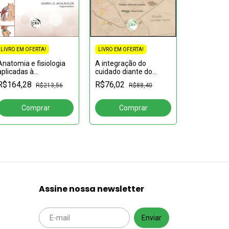
LIVRO EM OFERTA!
LIVRO EM OFERTA!
LIVRO EM OF
A integração do
Anatomia e fisiologia
cuidado diante do
aplicadas à
ABORDAGE
incêndio na Boate Kiss:
enfermagem
ENFERMAG
R$76,02
R$164,28
R$88,40
R$213,56
testemunhos e
ESTOMATE
R$67,82
reflexões
UNIVERSI
REGIONAL 
Assine nossa newsletter