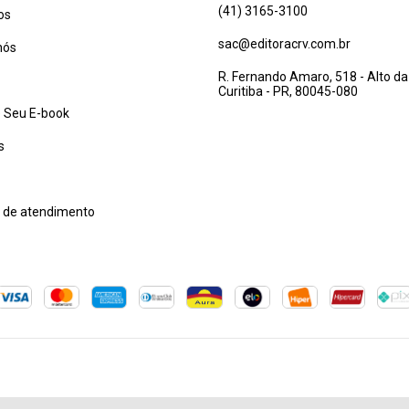
(41) 3165-3100
os
sac@editoracrv.com.br
nós
R. Fernando Amaro, 518 - Alto da
Curitiba - PR, 80045-080
 Seu E-book
s
l de atendimento