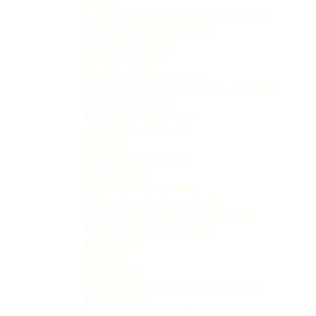
SEÇÃO I
A HANSENÍASE NO DECORRER DO TEMPO
Epidemiologia da hanseníase
Indicadores de saúde
Biologia do agente
Classificação da hanseníase
Tratamento poliquimioterápico – PQT/OMS
Reações hansênicas
Atenção primária à saúde
Vigilância dos Contatos
SEÇÃO II
MATERIAL E MÉTODOS
Local do estudo
Tipo de estudo e amostra
Critérios de inclusão e exclusão
Procedimentos para a coleta de dados
Análise estatística dos dados
Aspecto ético
SEÇÃO III
RESULTADOS
Caracterização do perfil socioeconômico
do caso-índice
Caracterização do perfil socioeconômico