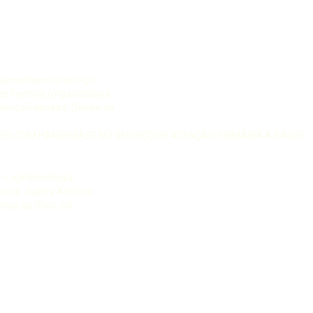
 hanseníase no serviço
es Ferreira (organizadora
oença Palmeira, Denise da
TES COM HANSENÍASE NO SERVIÇO DE ATENÇÃO PRIMÁRIA À SAÚDE
e – epidemiologia
resma, Juarez Antônio
enise da Silva. col.