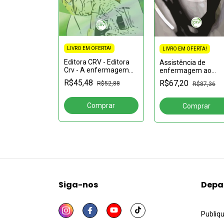
FERTA!
LIVRO EM OFERTA!
LIVRO EM OFERTA!
ELA DAS
Editora CRV - Editora
Assistência de
 O PENSAR E O
Crv - A enfermagem
enfermagem ao
A
na gestão dos serviços
R$49,86
paciente crítico adul
GEM: Bases
R$45,48
R$67,20
R$52,88
R$87,36
de sanificação,
 práticas para
lavanderia, costura e
a do
hotelaria hospital
onforto
Siga-nos
Depa
Publiq