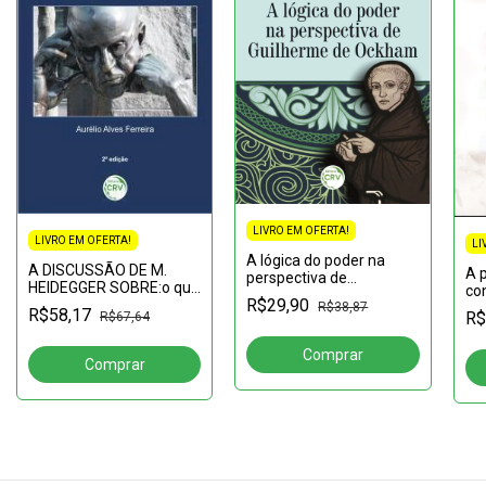
LIVRO EM OFERTA!
LIVRO EM OFERTA!
LI
A lógica do poder na
A DISCUSSÃO DE M.
A 
perspectiva de
HEIDEGGER SOBRE:o que
co
Guilherme de Ockham
R$29,90
significa pensar2ª edição
af
R$38,87
R$58,17
R$
R$67,64
hu