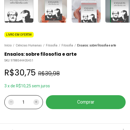
LIVRO EM OFERTA!
Início
/
Ciências Humanas
/
Filosofia
/
Filosofia
/
Ensaios: sobre filosofia e arte
Ensaios: sobre filosofia e arte
SKU:
9788544405451
R$30,75
R$39,98
3
x
de
R$10,25
sem juros