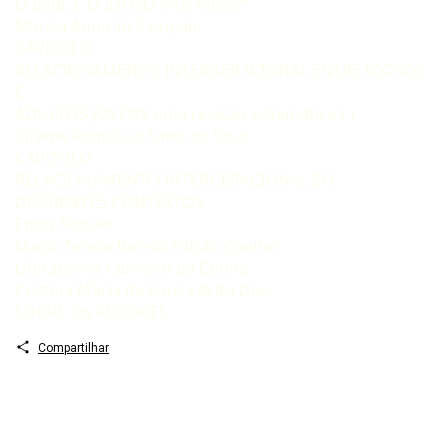
O BEBÊ E O IDOSO interfaces?!
Marisa Amorim Sampaio
CAPÍTULO
RELACIONAMENTO INTERGERACIONAL ENTRE IDOSOS
E
ADULTOS JOVENS uma revisão sistemática (-)
Cirlene Francisca Sales da Silva
CAPÍTULO
RELACIONAMENTO INTERGERACIONAL EM
DIFERENTES CONTEXTOS
Emily Schuler
Maria Teresa Barros Falcão Coelho
Ubiracelma Carneiro da Cunha
Cristina Maria de Souza Brito Dias
SOBRE OS AUTORES
Compartilhar