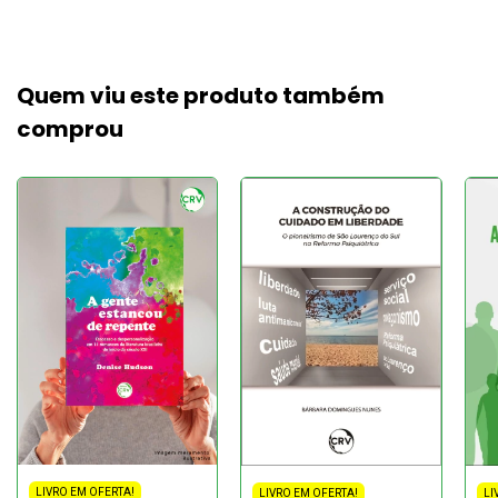
Quem viu este produto também
comprou
LIVRO EM OFERTA!
LIVRO EM OFERTA!
LI