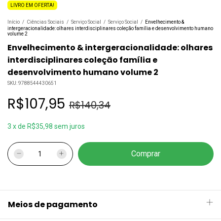
LIVRO EM OFERTA!
Início
/
Ciências Sociais
/
Serviço Social
/
Serviço Social
/
Envelhecimento &
intergeracionalidade: olhares interdisciplinares coleção família e desenvolvimento humano
volume 2
Envelhecimento & intergeracionalidade: olhares
interdisciplinares coleção família e
desenvolvimento humano volume 2
SKU:
9788544430651
R$107,95
R$140,34
3
x
de
R$35,98
sem juros
Meios de pagamento