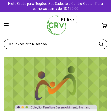
Frete Gratis para Regiões Sul, Sudeste e Centro-Oeste - Para
compras acima de R$ 150,00
PT‑BR ▾