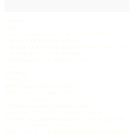
Assunto:
En61
Envelhecimento e intergeracionalidade olhares
interdisciplinares Elaine Pedreira
Rabinovich, Lúcia Vaz de Campos Moreira, Eliana Sales
Brito, Marilaine Menezes Ferreira
(organizadoras) – Curitiba CRV, 2019
456 p (Coleção Família e desenvolvimento humano –
volume 2)
Bibliografi a
ISBN Coleção 978-85-444-2962-4
ISBN Volume 978-85-444-3065-1
DOI 10248249788544430651
1 Ciências humanas 2 Envelhecimento 3
Integeracionalidade 4 Interdisciplinaridade
I Rabinovich, Elaine Pedreira org II Moreira, Lúcia Vaz
de Campos org III Brito, Eliana
Sales org IV Ferreira, Marilaine Menezes org V Título VI