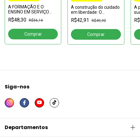
A FORMAÇÃO E O
A construção do cuidado
A p
ENSINO EM SERVIÇO
em liberdade: O
sua
SOCIAL:contribuições da
pioneirismo de São
se
R$48,30
R$42,91
R$
R$56,16
R$49,90
pós-graduação
Lourenço do Sul na
au
Reforma Psiquiátrica
Siga-nos
Departamentos