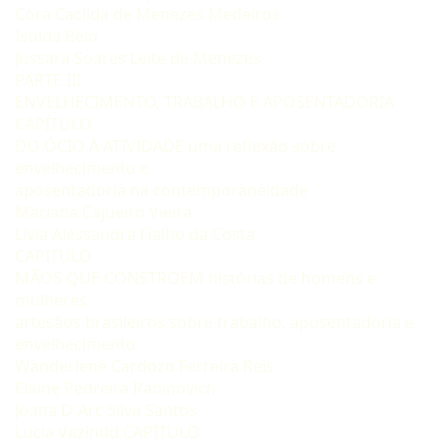
Cora Cacilda de Menezes Medeiros
Isolda Belo
Jussara Soares Leite de Menezes
PARTE III
ENVELHECIMENTO, TRABALHO E APOSENTADORIA
CAPÍTULO
DO ÓCIO À ATIVIDADE uma reflexão sobre
envelhecimento e
aposentadoria na contemporaneidade
Mariana Cajueiro Vieira
Lívia Alessandra Fialho da Costa
CAPÍTULO
MÃOS QUE CONSTROEM histórias de homens e
mulheres
artesãos brasileiros sobre trabalho, aposentadoria e
envelhecimento
Wanderlene Cardozo Ferreira Reis
Elaine Pedreira Rabinovich
Joana D´Arc Silva Santos
Lucia Vazindd CAPÍTULO