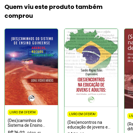
Quem viu este produto também
comprou
LIVRO EM OFERTA!
LIVRO EM OFERTA!
LI
(Des)caminhos do
(Des)encontros na
(R
Sistema de Ensino
educação de jovens e
dif
Guineense: avanços,
adultos: identidades,
R$76,02