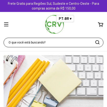
Frete Gratis para Regiões Sul, Sudeste e Centro-Oeste - Para
compras acima de R$ 150,00
PT‑BR ▾