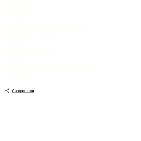
CDU 37 CDD 370
PREFÁCIO
Elton Luiz Nardi
PRÓLOGO
Cristiano Roberto Brasileiro da Silva Passos
CAPÍTULO I
ESTADO FEDERATIVO BRASILEIRO
CAPÍTULO II
ESTADO E DEMOCRACIA
CAPÍTULO III
FEDERALISMO E REGIME DE COLABORAÇÃO
NA GESTÃO DAS POLÍTICAS EDUCACIONAIS
REFERÊNCIAS
Compartilhar