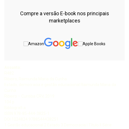
Compre a versão E-book nos principais
marketplaces
Assunto:
R482
Ribeiro, Raimunda Maria da Cunha
Estado, democracia e gestão educacional Raimunda Maria da
Cunha
Ribeiro – Curitiba CRV, 2019
104 p
Bibliografi a
ISBN 978-85-444-3825-1
DOI 1024824 9788544438251
1 Gestão educacional 2 Estado 3 Democracia I Título II Série