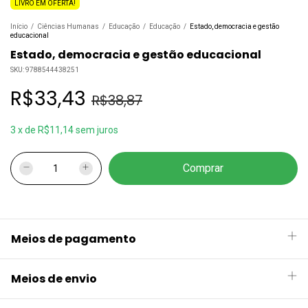
LIVRO EM OFERTA!
Início
/
Ciências Humanas
/
Educação
/
Educação
/
Estado, democracia e gestão
educacional
Estado, democracia e gestão educacional
SKU:
9788544438251
R$33,43
R$38,87
3
x
de
R$11,14
sem juros
Meios de pagamento
Meios de envio