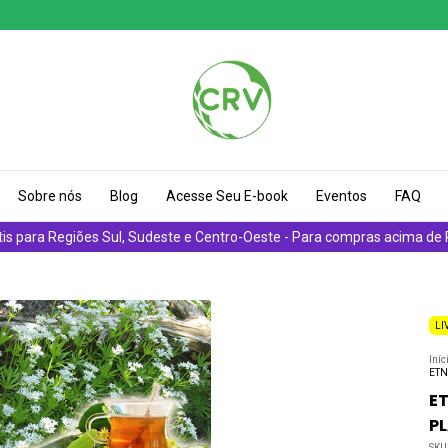
Sobre nós
Blog
Acesse Seu E-book
Eventos
FAQ
tis para Regiões Sul, Sudeste e Centro-Oeste - Para compras acima de
LI
Iníc
ETN
E
P
SKU