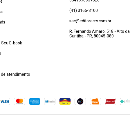
ue
(41) 3165-3100
os
sac@editoracrv.com.br
nós
R. Fernando Amaro, 518 - Alto da
Curitiba - PR, 80045-080
 Seu E-book
s
l de atendimento