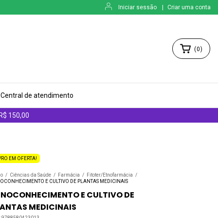
Iniciar sessão
|
Criar uma conta
(
0
)
Central de atendimento
 R$ 150,00
VRO EM OFERTA!
io
/
Ciências da Saúde
/
Farmácia
/
Fitoter/Etnofarmácia
/
OCONHECIMENTO E CULTIVO DE PLANTAS MEDICINAIS
TNOCONHECIMENTO E CULTIVO DE
LANTAS MEDICINAIS
:
9788580423013