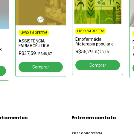
LIVRO EM OFERTA!
LIVRO EM OFERTA!
Etnofarmácia
ASSISTÊNCIA
fitoterapia popular e
FARMACÊUTICA:
ciência farmacêutica
S
instrumento de
R$56,29
R$73,18
R$37,59
R$48,87
TO
avaliação na rede
 DE
pública de saúde
S
rtamentos
Entre em contato
5541998937826