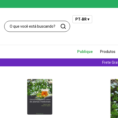
PT‑BR ▾
Publique
Produtos
Frete Gra