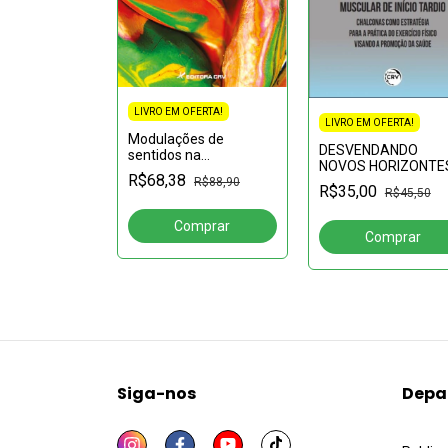
LIVRO EM OFERTA!
FERTA!
LIVRO EM OFERTA!
Modulações de
nto
DESVENDANDO
sentidos na
o e industrial
NOVOS HORIZONTE
experiência
farmacêutico
R$68,38
PARA O TRATAMEN
R$88,90
R$70,04
psicodélica: saúde
R$35,00
R$45,50
DA DOR MUSCULAR
mental e gestão
INÍCIO
autônoma de
TARDIOCHALCONA
psicotrópicos
COMO ESTRATÉGIA
prescritos e proscrit
PARA A PRÁTICA
Siga-nos
Depa