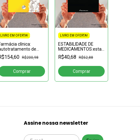
LIVRO EM OFERTA!
LIVRO EM OFERTA!
Farmácia clínica:
ESTABILIDADE DE
LIVRO EM OF
autotratamento de
MEDICAMENTOS:estado
Direito fa
saúde e
da arte e reflexões
R$154,60
R$40,68
R$200,98
R$52,88
autotratamento
R$138,19
farmacológico
Assine nossa newsletter