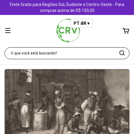
Frete Gratis para Regiões Sul, Sudeste e Centro-Oeste - Para
compras acima de R$ 150,00
PT‑BR ▾