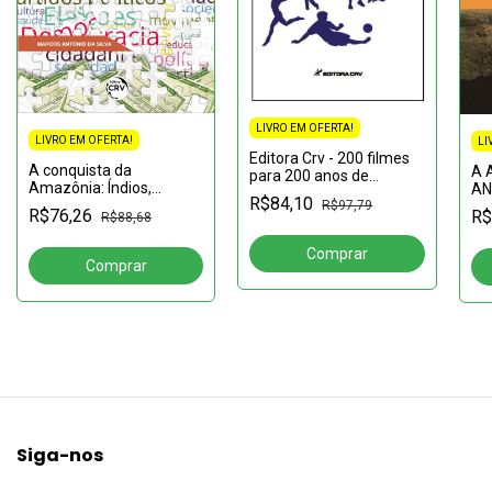
LIVRO EM OFERTA!
LIVRO EM OFERTA!
LI
Editora Crv - 200 filmes
A conquista da
A 
para 200 anos de
Amazônia: Índios,
AN
independência do Brasil:
R$84,10
portugueses e
ex
R$97,79
Uma referência para
R$76,26
R$
R$88,68
missionários na
co
reflexão histórica
formação do Estado do
PP
Maranhão e Grão-Pará
(1607-1653)
Siga-nos