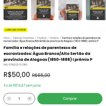
LIVRO EM OFERTA!
Início
/
Ciências Humanas
/
História
/
História
/
Família e relações de parentesco de
escravizados: Água Branca/Alto Sertão da província de Alagoas (1850-1888) I prêmio P
Família e relações de parentesco de
escravizados: Água Branca/Alto Sertão da
província de Alagoas (1850-1888) I prêmio P
SKU:
9786525151083
R$50,00
R$65,00
3
x
de
R$16,67
sem juros