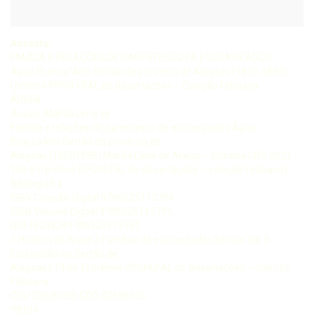
Assunto:
FAMÍLIA E RELAÇÕES DE PARENTESCO DE ESCRAVIZADOS
Água Branca/Alto Sertão da província de Alagoas (1850-1888)
I prêmio PPGH-UFAL de dissertações – Coleção Feliciana
AR658
Araújo, Marília Lima de
Família e relações de parentesco de escravizados Água
BrancaAlto Sertão da província de
Alagoas (18501888) Marília Lima de Araújo – Curitiba CRV 2021
166 p (I prêmio PPGHUFAL de dissertações – coleção Feliciana)
Bibliografi a
ISBN Coleção Digital 9786525113784
ISBN Volume Digital 9786525113791
DOI 10248249786525113791
1 História do Brasil 2 Famílias de escravizados Século XIX 3
Escravidão no Sertão de
Alagoas I Título II I prêmio PPGHUFAL de dissertações – coleção
Feliciana
CDU 326(8135) CDD 32698135
98104