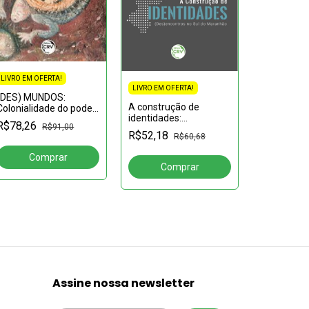
LIVRO EM OFERTA!
LIVRO EM OFERTA!
(DES) MUNDOS:
A construção de
LIVRO EM OF
Colonialidade do poder
identidades:
e do saber no campo
R$78,26
A grande
R$91,00
(Des)encontros no sul
da saúde indígena
R$52,18
transform
R$60,68
do Maranhão
R$33,43
Assine nossa newsletter