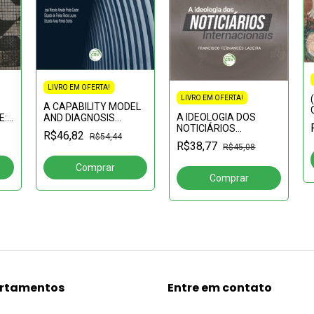
LIVRO EM OFERTA!
LIVRO EM OFERTA!
A CAPABILITY MODEL
A IDEOLOGIA DOS
E:
AND DIAGNOSIS
NOTICIÁRIOS
METHOD FOR PUBLIC
R$46,82
R$54,44
INTERNACIONAIS
ADMINISTRATION
R$38,77
R$45,08
INTEROPERABILITY
 –
rtamentos
Entre em contato