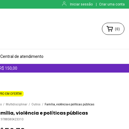
Iniciar sessão
|
Criar uma conta
(
0
)
Central de atendimento
 R$ 150,00
VRO EM OFERTA!
io
/
Multidisciplinar
/
Outros
/
Família, violência e políticas públicas
mília, violência e políticas públicas
:
9788580423310