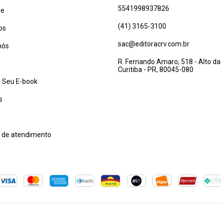
5541998937826
ue
(41) 3165-3100
os
sac@editoracrv.com.br
nós
R. Fernando Amaro, 518 - Alto da
Curitiba - PR, 80045-080
 Seu E-book
s
l de atendimento