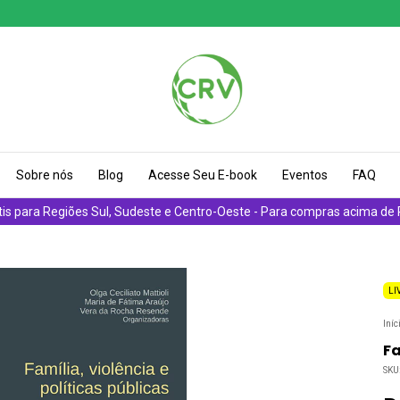
Sobre nós
Blog
Acesse Seu E-book
Eventos
FAQ
tis para Regiões Sul, Sudeste e Centro-Oeste - Para compras acima de
LI
Iníc
Fa
SKU