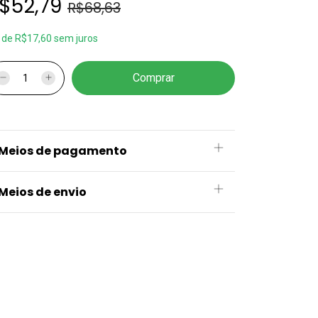
$52,79
R$68,63
x
de
R$17,60
sem juros
Meios de pagamento
Meios de envio