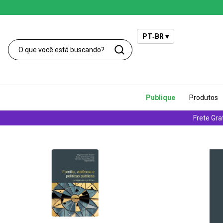
PT‑BR ▾
Publique
Produtos
Frete Gra