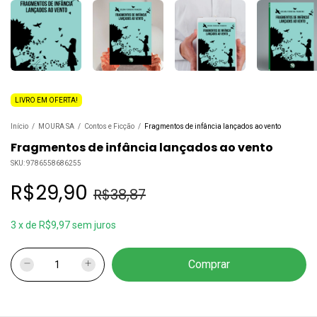
LIVRO EM OFERTA!
Início
/
MOURA SA
/
Contos e Ficção
/
Fragmentos de infância lançados ao vento
Fragmentos de infância lançados ao vento
SKU:
9786558686255
R$29,90
R$38,87
3
x
de
R$9,97
sem juros