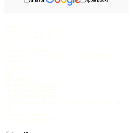
Assunto:
Fragmentos de infância lançados ao vento
Joelma Ferreira Franzini
F797
Franzini, Joelma Ferreira
Fragmentos de infância lançados ao vento Joelma Ferreira
Franzini –
Curitiba CRV, 2020
72 p
Bibliografi a
ISBN Digital 9786558686262
ISBN Físico 9786558686255
DOI 10248249786558686255
1 Literatura brasileira 2 Crônicas 3 Casos contados – criança 4
Família
– animais I Título II Série
CDU 8690(81) CDD B86993