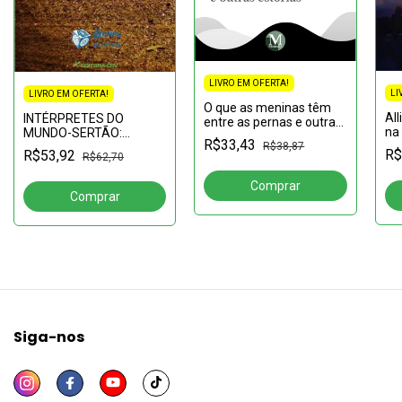
LIVRO EM OFERTA!
LI
LIVRO EM OFERTA!
O que as meninas têm
All
INTÉRPRETES DO
entre as pernas e outras
na 
MUNDO-SERTÃO:
estórias
R$33,43
R$38,87
literatura e sociedade na
R$
R$53,92
R$62,70
recepção crí­tica de
Grande Sertão Veredas
Siga-nos