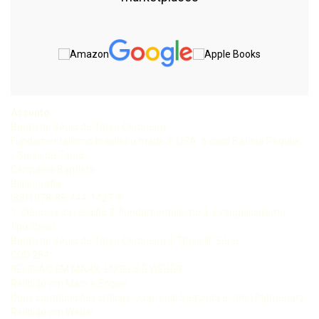
Assunto:
Baptista, Saulo de Tarso Cerqueira
Fundamentalismo brasileiro made in USA: o caso Batista Regular.
/ Saulo de Tarso
Cerqueira Baptista
Bibliografia
ISBN 978-85-444-1427-9
1. Ciências da religião 2. Fundamentalismo 3. Evangelicalismo –
tipo ideal I.
Baptista, Saulo de Tarso Cerqueira II. Título III. Série.
CDD 284
RELIGIÃO EM MARX, ENGELS E WEBER
Religião em Marx e Engels
Duas contribuições críticas: Juan Luis Segundo e John Plamenatz
Religião em Weber