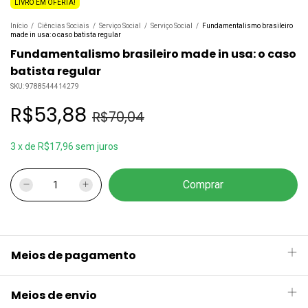
LIVRO EM OFERTA!
Início
/
Ciências Sociais
/
Serviço Social
/
Serviço Social
/
Fundamentalismo brasileiro
made in usa: o caso batista regular
Fundamentalismo brasileiro made in usa: o caso
batista regular
SKU:
9788544414279
R$53,88
R$70,04
3
x
de
R$17,96
sem juros
Meios de pagamento
Meios de envio