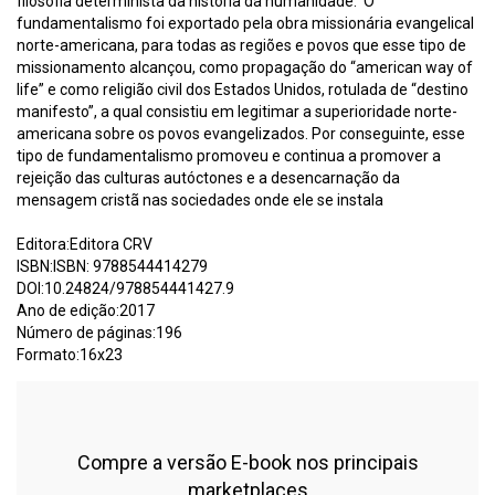
filosofia determinista da história da humanidade. O
fundamentalismo foi exportado pela obra missionária evangelical
norte-americana, para todas as regiões e povos que esse tipo de
missionamento alcançou, como propagação do “american way of
life” e como religião civil dos Estados Unidos, rotulada de “destino
manifesto”, a qual consistiu em legitimar a superioridade norte-
americana sobre os povos evangelizados. Por conseguinte, esse
tipo de fundamentalismo promoveu e continua a promover a
rejeição das culturas autóctones e a desencarnação da
mensagem cristã nas sociedades onde ele se instala
Editora:Editora CRV
ISBN:ISBN: 9788544414279
DOI:10.24824/978854441427.9
Ano de edição:2017
Número de páginas:196
Formato:16x23
Compre a versão E-book nos principais
marketplaces