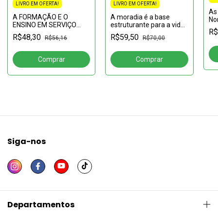
LIVRO EM OFERTA!
LIVRO EM OFERTA!
As 
A FORMAÇÃO E O
A moradia é a base
Nor
ENSINO EM SERVIÇO
estruturante para a vida
se
R$
SOCIAL:contribuições da
e a inclusão social da
soc
R$48,30
R$59,50
R$56,16
R$70,00
pós-graduação
população em situação
de rua
Siga-nos
Departamentos