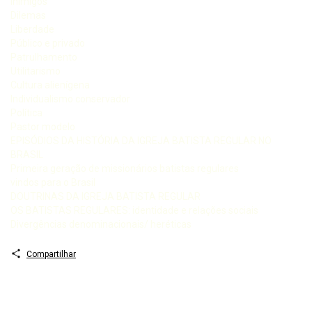
Inimigos
Dilemas
Liberdade
Público e privado
Patrulhamento
Utilitarismo
Cultura alienígena
Individualismo conservador
Política
Pastor modelo
EPISÓDIOS DA HISTÓRIA DA IGREJA BATISTA REGULAR NO
BRASIL
Primeira geração de missionários batistas regulares
vindos para o Brasil
DOUTRINAS DA IGREJA BATISTA REGULAR
OS BATISTAS REGULARES: identidade e relações sociais
Divergências denominacionais/ heréticas
Compartilhar