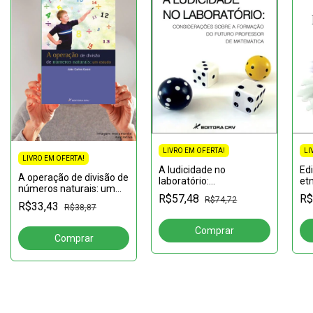
LIVRO EM OFERTA!
LI
LIVRO EM OFERTA!
A ludicidade no
Edi
A operação de divisão de
laboratório:
et
números naturais: um
considerações sobre a
co
R$57,48
R$
estudo
R$74,72
formação do futuro do
inc
R$33,43
R$38,87
professor matemática