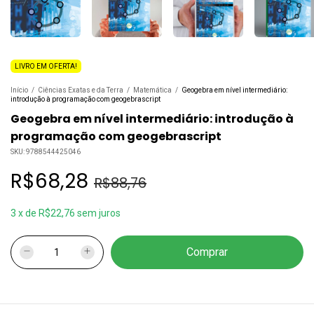
LIVRO EM OFERTA!
Início
/
Ciências Exatas e da Terra
/
Matemática
/
Geogebra em nível intermediário:
introdução à programação com geogebrascript
Geogebra em nível intermediário: introdução à
programação com geogebrascript
SKU:
9788544425046
R$68,28
R$88,76
3
x
de
R$22,76
sem juros