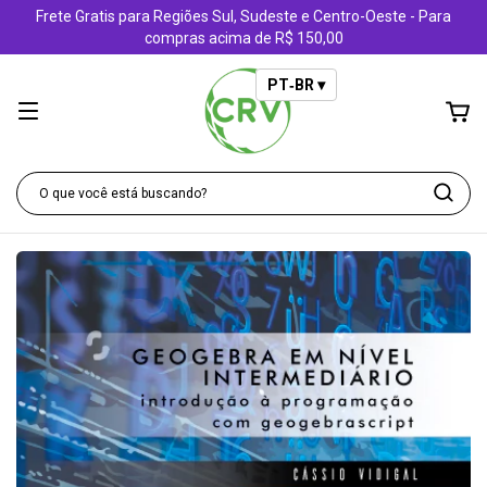
Frete Gratis para Regiões Sul, Sudeste e Centro-Oeste - Para
compras acima de R$ 150,00
PT‑BR ▾