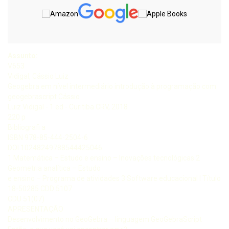
Assunto:
V653
Vidigal, Cássio Luiz
Geogebra em nível intermediário introdução à programação com
geogebrascript Cássio
Luiz Vidigal - 1 ed - Curitiba CRV, 2018
220 p
Bibliografi a
ISBN 978-85-444-2504-6
DOI 10248249788544425046
1 Matemática – Estudo e ensino – Inovações tecnológicas 2
Geometria analítica – Estudo
e ensino – Programa de atividades 3 Software educacional I Título
18-50285 CDD 5107
CDU 51(07)
APRESENTAÇÃO
Desenvolvimento no GeoGebra – linguagem GeoGebraScript