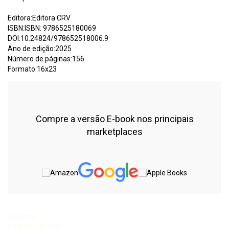
Editora:Editora CRV
ISBN:ISBN: 9786525180069
DOI:10.24824/978652518006.9
Ano de edição:2025
Número de páginas:156
Formato:16x23
Compre a versão E-book nos principais
marketplaces
Assunto:
Gray Os 4 cinzas