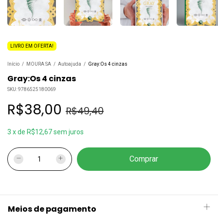
LIVRO EM OFERTA!
Início
/
MOURA SA
/
Autoajuda
/
Gray:Os 4 cinzas
Gray:Os 4 cinzas
SKU:
9786525180069
R$38,00
R$49,40
3
x
de
R$12,67
sem juros
Meios de pagamento