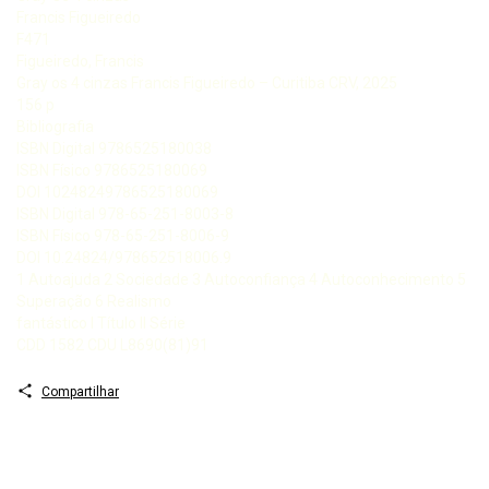
Francis Figueiredo
F471
Figueiredo, Francis
Gray os 4 cinzas Francis Figueiredo – Curitiba CRV, 2025
156 p
Bibliografia
ISBN Digital 9786525180038
ISBN Físico 9786525180069
DOI 10248249786525180069
ISBN Digital 978-65-251-8003-8
ISBN Físico 978-65-251-8006-9
DOI 10.24824/978652518006.9
1 Autoajuda 2 Sociedade 3 Autoconfiança 4 Autoconhecimento 5
Superação 6 Realismo
fantástico I Título II Série
CDD 1582 CDU L8690(81)91
Compartilhar