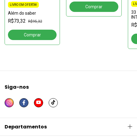
LI
LIVRO EM OFERTA!
33
Além do saber
IN
R$73,32
R$95,32
EM
R$
Siga-nos
Departamentos