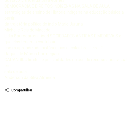
Gustavo Manoel da Silva Gomes
DEMOCRACIA E DIREITOS INDÍGENAS NA SALA DE AULA
estratégias de ensino de História indígena na educação básica a
partir
da trajetória política do índio Mário Juruna
Michelle Reis de Macedo
Lidia Baumgarten - indd SOCIEDADES ANTIGAS E MEDIEVAIS o
que elas teriam a contribuir
com o aprendizado histórico nas escolas brasileiras?
Raquel de Fátima Parmegiani
CARANDIRU limites e possibilidades do uso do recurso audiovisual
em
sala de aula
Anderson da Silva Almeida
Compartilhar