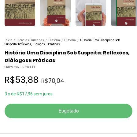
Início
/
Ciências Humanas
/
História
/
História
/
História Uma Disciplina Sob
Suspeita: Reflexões, Diálogos E Práticas
História Uma Disciplina Sob Suspeita: Reflexões,
Diálogos E Práticas
SKU:
9786555784411
R$53,88
R$70,04
3
x
de
R$17,96
sem juros