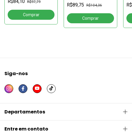
R$84,10
AS
R$97,79
indígena Katxuyana
Uma referência para
R$
R$89,75
R$104,36
reflexão histórica
Siga-nos
Departamentos
Entre em contato