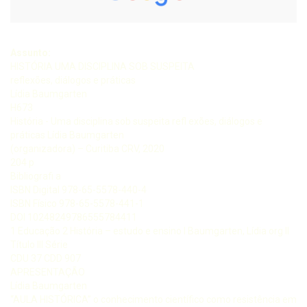
Assunto:
HISTÓRIA UMA DISCIPLINA SOB SUSPEITA
reflexões, diálogos e práticas
Lídia Baumgarten
H673
História - Uma disciplina sob suspeita refl exões, diálogos e
práticas Lídia Baumgarten
(organizadora) – Curitiba CRV, 2020
204 p
Bibliografi a
ISBN Digital 978-65-5578-440-4
ISBN Físico 978-65-5578-441-1
DOI 10248249786555784411
1 Educação 2 História – estudo e ensino I Baumgarten, Lídia org II
Título III Série
CDU 37 CDD 907
APRESENTAÇÃO
Lídia Baumgarten
“AULA HISTÓRICA” o conhecimento científico como resistência em