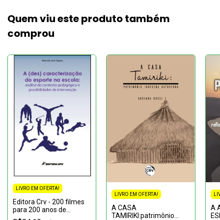
Quem viu este produto também
comprou
LIVRO EM OFERTA!
LI
LIVRO EM OFERTA!
Editora Crv - 200 filmes
A 
A CASA
para 200 anos de
ES
TAMIRIKI:patrimônio
independência do Brasil: