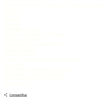
ISBN 978-85-444-1491-0
1. Educação 2. Psicologia – juventude 3. Psicanálise 4. Linguística
I. Título II. Série.
CDD 371.5
SUMÁRIO
PREFÁCIO
QUEBRANDO SILÊNCIOS
SILÊNCIO, SILENCIAMENTO E DISCIPLINA
O SILÊNCIO NA LEITURA
O SILENCIAMENTO NA SALA DE AULA
Silêncio e opressão
Silêncio e resistência
O silêncio, o material didático e as políticas públicas
de educação
A LEITURA E O SILENCIAMENTO DA LEITURA
OS SILÊNCIOS, A LEITURA E A ESCOLA
PARA NÃO DIZEREM QUE EU ME CALEI!
REFERÊNCIAS
Compartilhar