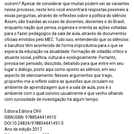
outrem? Apesar de considerar que muitas podem ser as variantes
nesse processo, neste livro você encontrará respostas possíveis a
essas perguntas, através de reflexões sobre a política do silêncio.
Assim, são trazidas as vozes de docentes, discentes e do Brasil,
enquanto nação que pensa, organiza e orienta as ações voltadas
para o fazer pedagógico da sala de aula, através de documentos
oficiais emitidos pelo MEC. Tudo isso, entendendo que os silêncios
e barulhos têm acontecido de forma improdutiva para o que se
espera da educação na atualidade: formação de cidadão crítico e
atuante social, política, cultural e ecologicamente. Portanto,
precisa ser pensado, discutido, debatido para que entre em seu
lugar o diálogo, posto aqui como oposto ao silêncio, em seu
aspecto de silenciamento. Nesses argumentos que trago,
proponho-me a refletir sobre as questões que circulam no
ambiente de aprendizagem que é a sala de aula, pois é o
ambiente com o qual convivo usualmente e que venho olhando
com curiosidade de investigação há algum tempo.
Editora:Editora CRV
ISBN:ISBN: 9788544414910
DOI:10.24824/978854441491.0
Ano de edição:2017