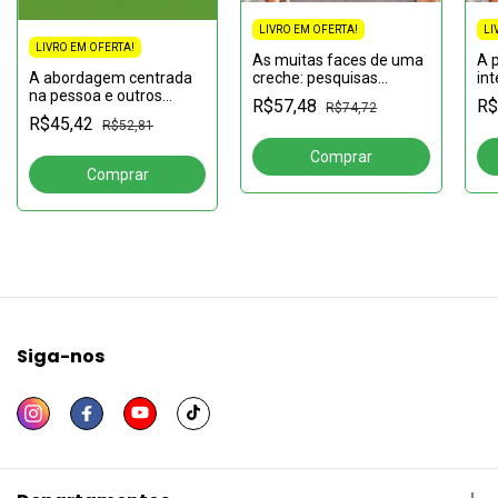
LIVRO EM OFERTA!
LI
LIVRO EM OFERTA!
As muitas faces de uma
A 
A abordagem centrada
creche: pesquisas
int
na pessoa e outros
acadêmicas na
so
R$57,48
R$
R$74,72
humanismos em ação
educação infantil
ps
R$45,42
R$52,81
Siga-nos