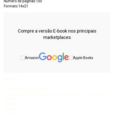
Número de páginas:100
Formato:14x21
Compre a versão E-book nos principais
marketplaces
Assunto:
O46
Oliveira, Rosemary Lapa de.
(In)disciplina: um modo de ser e estar na escola. / Rosemary Lapa
de Oliveira.
100 p.
Bibliografia