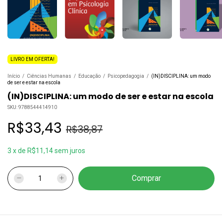
LIVRO EM OFERTA!
Início
/
Ciências Humanas
/
Educação
/
Psicopedagogia
/
(IN)DISCIPLINA: um modo
de ser e estar na escola
(IN)DISCIPLINA: um modo de ser e estar na escola
SKU:
9788544414910
R$33,43
R$38,87
3
x
de
R$11,14
sem juros