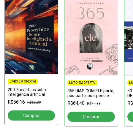
LIVRO EM OFERTA!
LIVRO EM OFERTA!
LI
200 Provérbios sobre
365 DIAS COM ELE parto,
50
inteligência artificial
pós-parto, puerpério e
DE
pandemia
hi
R$56,16
R$65,30
R$64,40
R$
R$74,88