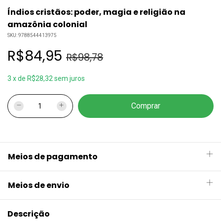
Índios cristãos: poder, magia e religião na
amazônia colonial
SKU:
9788544413975
R$84,95
R$98,78
3
x
de
R$28,32
sem juros
Meios de pagamento
Meios de envio
Descrição