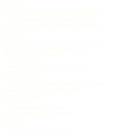
Paul Claval
PARTE II
LEITURA DO ESPAÇO GEOGRÁFICO POR GOTTMANN
O PROBLEMA BÁSICO DA GEOGRAFIA POLÍTICA:
a organização do espaço e a busca por estabilidade
Jean Gottmann
PARTE III
IMPLICAÇÕES CONTEMPORÂNEAS EM GOTTMANN
SOBERANIA DOS ESTADOS E CONCEPÇÕES DE
FRONTEIRA EM GOTTMANN
Antenor Alves Silva
JEAN GOTTMANN, OPOSITOR OU RENOVADOR
DA GEOPOLÍTICA?
Amaël Cattaruzza
JEAN GOTTMANN E REORDENAMENTO TERRITORIAL
MUNDIAL EM TEMPOS DE “NOVA ORDEM”
Antenor Alves Silva
PARTE IV
HOMENAGEM PARA GOTTMANN
EM MEMÓRIA DE JEAN GOTTMANN (-)
Pierre Camu
PARTE V
CONSIDERANDO SOBRE GOTTMANN