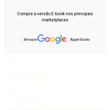
Compre a versão E-book nos principais
marketplaces
Assunto:
S581
Silva, Antenor Alves.
Introdução ao pensamento de Jean Gottmann. / Antenor Alves
Silva (Org.), Jean Gottmann,
Pierre Camu, Paul Claval, André-Louis Sanguin, Amaël Cattaruzza
204 p.
Bibliograf a
ISBN 978-85-444-1832-1
DOI 10.24824/978854441832.1
1. Geograf a 2. Epistemologia da geograf a 3. Geograf a política 4.