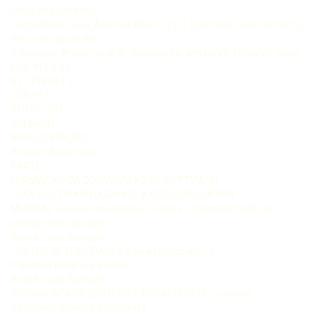
Geograf a urbana 5.
Geopolítica I. Silva, Antenor Alves. org. II. Gottmann, Jean III. Camu,
Pierre IV. Claval, Paul
V. Sanguin, André-Louis VI. Cattaruzza, Amaël VII. Título VIII. Série.
CDU 911.3:32
911.375:061.3
CDD 911
910.091732
SUMÁRIO
APRESENTAÇÃO
Antenor Alves Silva
PARTE I
FORMAÇÃO DA COSMOVISÃO DE GOTTMANN
JEAN GOTTMANN DURANTE A SEGUNDA GUERRA
MUNDIAL: o exílio nos Estados Unidos e a transformação do
pensamento geográfco
André-Louis Sanguin
TEXTOS DE FIDELIDADE (-): Jean Gottmann, a
Palestina Britânica e Israel
André-Louis Sanguin
VIRGINIA AT MID-CENTURY E MEGALOPOLIS: ou como
Gottmann repensa a geografa