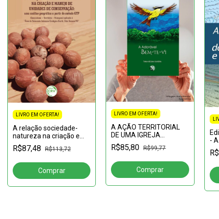
LIVRO EM OFERTA!
LIVRO EM OFERTA!
LI
A AÇÃO TERRITORIAL
A relação sociedade-
Edi
DE UMA IGREJA
natureza na criação e
- A
RADICAL: teologia da
manejo de unidades de
R$85,80
R$87,48
Br
R$99,77
R$113,72
libertação, luta pela terra
conservação: uma
R$
e atuação da comissão
análise geográfica a
pastoral da terr
partir do método G