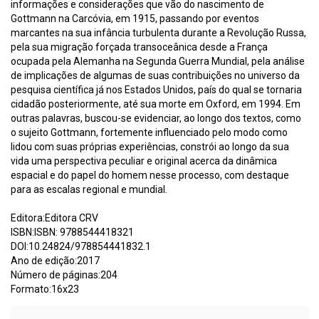
informações e considerações que vão do nascimento de
Gottmann na Carcóvia, em 1915, passando por eventos
marcantes na sua infância turbulenta durante a Revolução Russa,
pela sua migração forçada transoceânica desde a França
ocupada pela Alemanha na Segunda Guerra Mundial, pela análise
de implicações de algumas de suas contribuições no universo da
pesquisa científica já nos Estados Unidos, país do qual se tornaria
cidadão posteriormente, até sua morte em Oxford, em 1994. Em
outras palavras, buscou-se evidenciar, ao longo dos textos, como
o sujeito Gottmann, fortemente influenciado pelo modo como
lidou com suas próprias experiências, constrói ao longo da sua
vida uma perspectiva peculiar e original acerca da dinâmica
espacial e do papel do homem nesse processo, com destaque
para as escalas regional e mundial.
Editora:Editora CRV
ISBN:ISBN: 9788544418321
DOI:10.24824/978854441832.1
Ano de edição:2017
Número de páginas:204
Formato:16x23