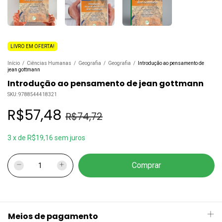
LIVRO EM OFERTA!
Início
/
Ciências Humanas
/
Geografia
/
Geografia
/
Introdução ao pensamento de
jean gottmann
Introdução ao pensamento de jean gottmann
SKU:
9788544418321
R$57,48
R$74,72
3
x
de
R$19,16
sem juros
Meios de pagamento