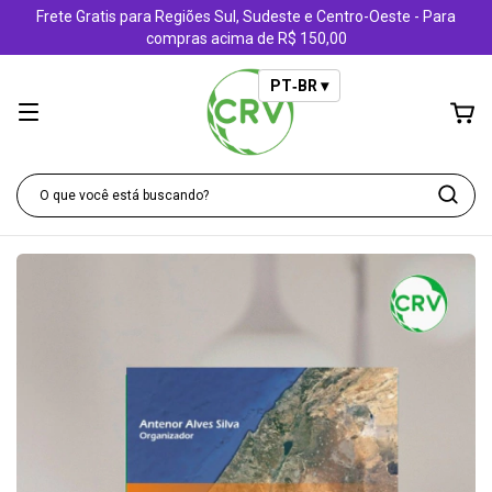
Frete Gratis para Regiões Sul, Sudeste e Centro-Oeste - Para
compras acima de R$ 150,00
PT‑BR ▾