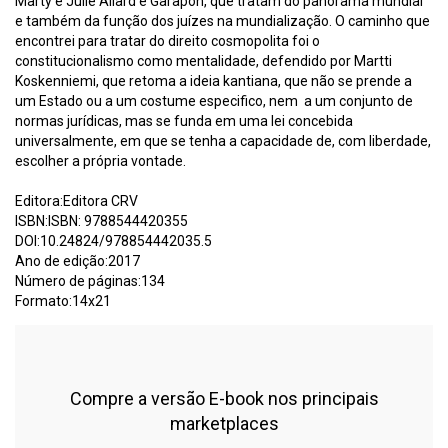
Marty e Julie Allard e Garapon, que tratam do panorama mundial
e também da função dos juízes na mundialização. O caminho que
encontrei para tratar do direito cosmopolita foi o
constitucionalismo como mentalidade, defendido por Martti
Koskenniemi, que retoma a ideia kantiana, que não se prende a
um Estado ou a um costume especifico, nem a um conjunto de
normas jurídicas, mas se funda em uma lei concebida
universalmente, em que se tenha a capacidade de, com liberdade,
escolher a própria vontade.
Editora:Editora CRV
ISBN:ISBN: 9788544420355
DOI:10.24824/978854442035.5
Ano de edição:2017
Número de páginas:134
Formato:14x21
Compre a versão E-book nos principais
marketplaces