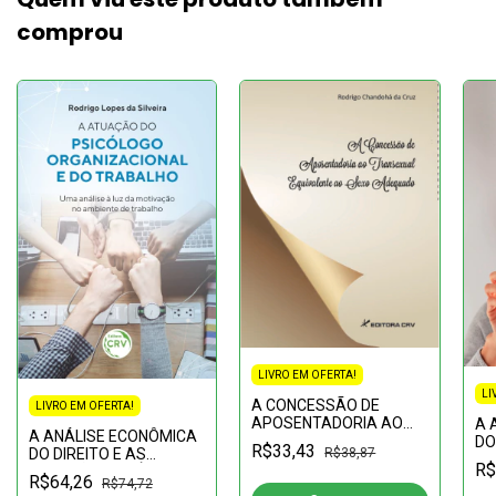
comprou
LIVRO EM OFERTA!
LI
A CONCESSÃO DE
LIVRO EM OFERTA!
APOSENTADORIA AO
A 
A ANÁLISE ECONÔMICA
TRANSEXUAL
DO
R$33,43
R$38,87
DO DIREITO E AS
EQUIVALENTE AO SEXO
CU
R$
RELAÇÕES JURÍDICAS
ADEQUADO
EF
R$64,26
R$74,72
ATUAIS:aspectos e
FU