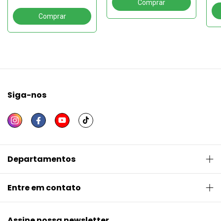
reﬂexões
VE
TR
Siga-nos
Departamentos
Entre em contato
Assine nossa newsletter