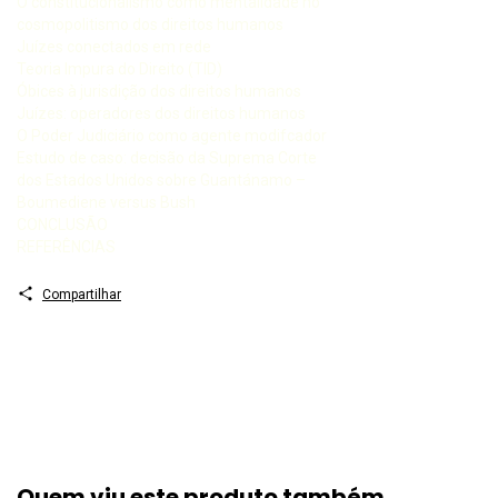
O constitucionalismo como mentalidade no
cosmopolitismo dos direitos humanos
Juízes conectados em rede
Teoria Impura do Direito (TID)
Óbices à jurisdição dos direitos humanos
Juízes: operadores dos direitos humanos
O Poder Judiciário como agente modifcador
Estudo de caso: decisão da Suprema Corte
dos Estados Unidos sobre Guantánamo –
Boumediene versus Bush
CONCLUSÃO
REFERÊNCIAS
Compartilhar
Quem viu este produto também