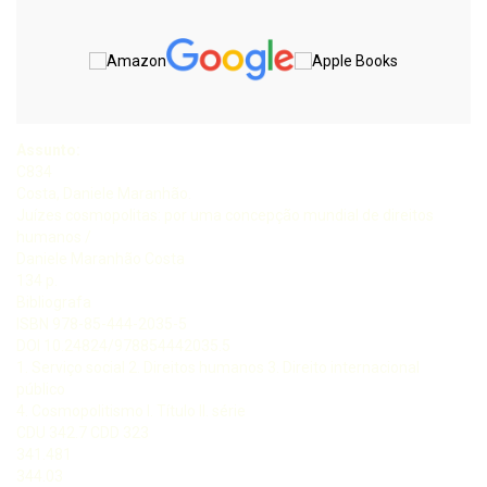
Assunto:
C834
Costa, Daniele Maranhão.
Juízes cosmopolitas: por uma concepção mundial de direitos
humanos /
Daniele Maranhão Costa
134 p.
Bibliografa
ISBN 978-85-444-2035-5
DOI 10.24824/978854442035.5
1. Serviço social 2. Direitos humanos 3. Direito internacional
público
4. Cosmopolitismo I. Título II. série
CDU 342.7 CDD 323
341.481
344.03