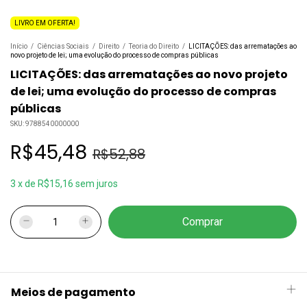
LIVRO EM OFERTA!
Início
/
Ciências Sociais
/
Direito
/
Teoria do Direito
/
LICITAÇÕES: das arrematações ao
novo projeto de lei; uma evolução do processo de compras públicas
LICITAÇÕES: das arrematações ao novo projeto
de lei; uma evolução do processo de compras
públicas
SKU:
9788540000000
R$45,48
R$52,88
3
x
de
R$15,16
sem juros
Meios de pagamento