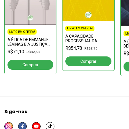
LIVRO EM OFERTA!
LIVRO EM OFERTA!
LI
A CAPACIDADE
A ÉTICA DE EMMANUEL
PROCESSUAL DA
A 
LÉVINAS E A JUSTIÇA
PESSOA COM
DE
R$54,78
RESTAURATIVA:um
R$63,70
DEFICIÊNCIA:perspectiva
PR
R$71,10
R$82,68
R$
diálogo interditado pela
do processo
MO
racionalidade penal
constitucional
moderna
democrático
Siga-nos