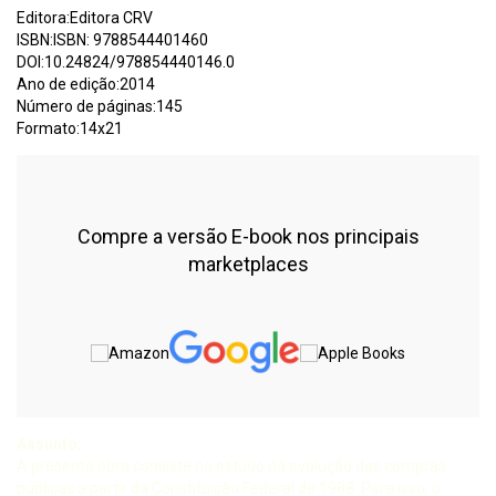
Editora:Editora CRV
ISBN:ISBN: 9788544401460
DOI:10.24824/978854440146.0
Ano de edição:2014
Número de páginas:145
Formato:14x21
Compre a versão E-book nos principais
marketplaces
Assunto:
A presente obra consiste no estudo da evolução das compras
públicas a partir da Constituição Federal de 1988. Para isso, o