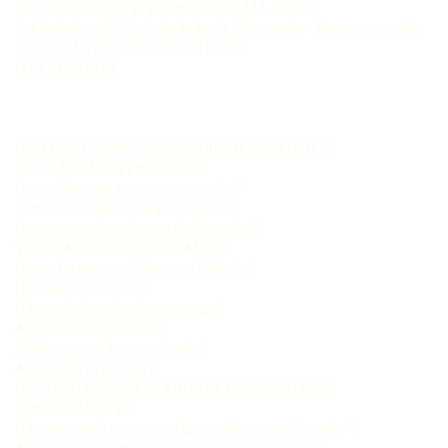
76 p. Inclui bibliografia I SBN 978-85-444-0089-0
1. Administração. 2. Sociedade da informação - Aspectos sociais.
I. Título.14-13526 CDD: 302.2310835
CDU: 316.422.44
QUEM SÃO OS NATIVOS DIGITAIS DA GERAÇÃO Y?
OS Y SÃO EMPREENDEDORES!
O que liderança tem a ver com eles?
Como reter talentos da Geração Y?
Como gerenciar talentos da Geração Y?
VOCÊ SABE O QUE É LIDERANÇA?
Quem foram seus líderes na infância?
Liderança é um dom?
Liderança é um fenômeno grupal
A personalidade do líder
A liderança pode ser treinada?
A situação faz o líder?
O ESTILO DE LIDERANÇA DOS NATIVOS DIGITAIS (Y
Como os Y lideram
Liderança pelo consenso faz sentido para a Geração Y