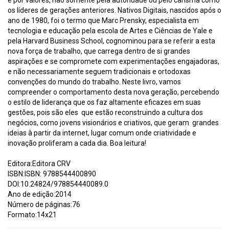
e por valores, não somente pela autoridade ou pelo carisma como
os líderes de gerações anteriores. Nativos Digitais, nascidos após o
ano de 1980, foi o termo que Marc Prensky, especialista em
tecnologia e educação pela escola de Artes e Ciências de Yale e
pela Harvard Business School, cognominou para se referir a esta
nova força de trabalho, que carrega dentro de si grandes
aspirações e se compromete com experimentações engajadoras,
e não necessariamente seguem tradicionais e ortodoxas
convenções do mundo do trabalho. Neste livro, vamos
compreender o comportamento desta nova geração, percebendo
o estilo de liderança que os faz altamente eficazes em suas
gestões, pois são eles que estão reconstruindo a cultura dos
negócios, como jovens visionários e criativos, que geram grandes
ideias à partir da internet, lugar comum onde criatividade e
inovação proliferam a cada dia. Boa leitura!
Editora:Editora CRV
ISBN:ISBN: 9788544400890
DOI:10.24824/978854440089.0
Ano de edição:2014
Número de páginas:76
Formato:14x21