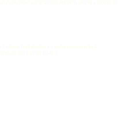
olíti co do novo sindicalismo Michelly Ferreira Monteiro
ses 3 Classe trabalhadora – autoemancipação 4
ndicalismo I Título II Série