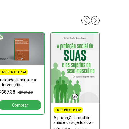
LIVRO EM OFERTA!
A cidade criminal e a
intervenção
resolutiva:Uma análise
R$87,38
R$101,60
da atuação do
Ministério Público do
Estado do Maranhão
em face
LIVRO EM OFERTA!
A proteção social do
LIVRO EM OF
suas e os sujeitos do
A ATUAÇÃO
sexo masculino:Os