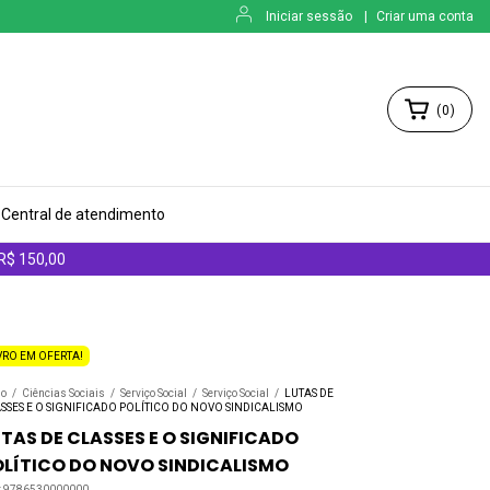
Iniciar sessão
|
Criar uma conta
(
0
)
Central de atendimento
 R$ 150,00
VRO EM OFERTA!
io
/
Ciências Sociais
/
Serviço Social
/
Serviço Social
/
LUTAS DE
SSES E O SIGNIFICADO POLÍTICO DO NOVO SINDICALISMO
TAS DE CLASSES E O SIGNIFICADO
OLÍTICO DO NOVO SINDICALISMO
:
9786530000000