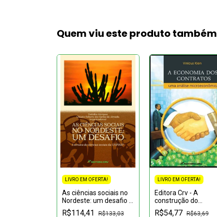
Quem viu este produto també
LIVRO EM OFERTA!
LIVRO EM OFERTA!
FERTA!
As ciências sociais no
Editora Crv - A
ção do
Nordeste: um desafio I
construção do
m liberdade:
semana de ciências
abusador sexual
R$114,41
R$54,77
ismo de São
R$133,03
R$63,69
sociais da Univasf
incestuoso: Uma