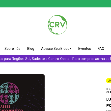
Sobre nós
Blog
Acesse Seu E-book
Eventos
FAQ
tis para Regiões Sul, Sudeste e Centro-Oeste - Para compras acima de
LI
Iníc
CLA
LU
P
SKU