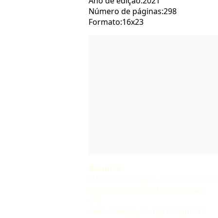
Ano de edição:2021
Número de páginas:298
Formato:16x23
Assunto:
LUTAS DE CLASSES E O SIGNIFIC
Michelly Ferreira Monteiro Elias
E42
Elias, Michelly Ferreira Monteiro