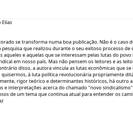
 Elias
rado se transforma numa boa publicação. Não é o caso do 
iva pesquisa que realizou durante o seu exitoso processo 
os aqueles e aquelas que se interessam pelas lutas do povo 
cal em nosso país. Mas não pensem os leitores e as leitora
contrário disso, a autora vincula as lutas econômicas que s
 quisermos, à luta política revolucionária propriamente di
camente, rigor teórico e determinantes históricos, há outro
as e interpretações acerca do chamado "novo sindicalismo"
iosos de um tema que continua atual para entender os cam
az