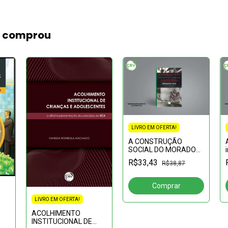
m comprou
LIVRO EM OFERTA!
A CONSTRUÇÃO
SOCIAL DO MORADOR
DE RUA:derrubando
R$33,43
R$38,87
mitos
LIVRO EM OFERTA!
ACOLHIMENTO
INSTITUCIONAL DE