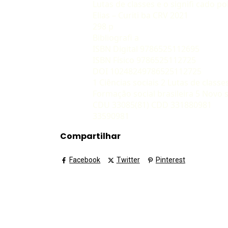
Lutas de classes e o signifi cado p
Elias – Curiti ba CRV 2021
298 p
Bibliografi a
ISBN Digital 9786525112695
ISBN Físico 9786525112725
DOI 10248249786525112725
1 Ciências sociais 2 Lutas de clas
Formação social brasileira 5 Novo si
CDU 33085(81) CDD 331880981
33590981
Compartilhar
Facebook
Twitter
Pinterest