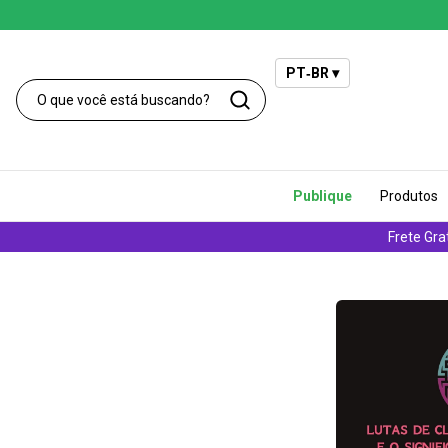
PT‑BR ▾
Publique
Produtos
Frete Gra