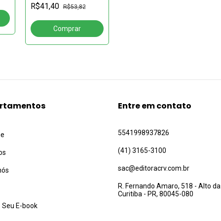
CRIANÇAS E
R$41,40
R$53,82
ADOLESCENTES:a
ca
difícil implementação
dos princípios do ECA
rtamentos
Entre em contato
5541998937826
ue
(41) 3165-3100
os
sac@editoracrv.com.br
nós
R. Fernando Amaro, 518 - Alto da
Curitiba - PR, 80045-080
 Seu E-book