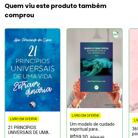
Quem viu este produto também
comprou
LIVRO EM OFERTA!
LIVRO EM OFERTA!
LI
Um modelo de cuidado
21 PRINCÍPIOS
36
espiritual para
UNIVERSAIS DE UMA
pós
profissionais que lidam
R$59,30
VIDA EXTRAORDINÁRIA
R$68,95