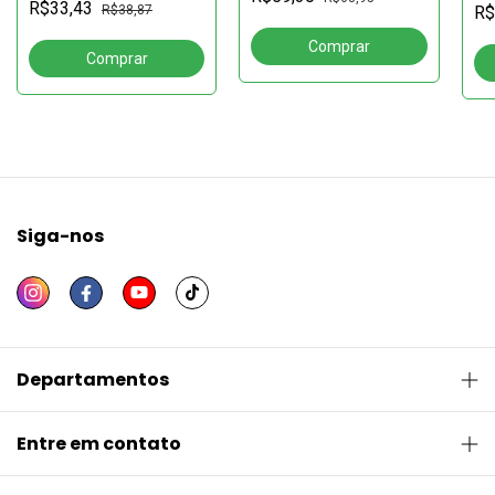
pa
com a dor, o sofrimento
R$33,43
R$38,87
R$
e a morte2ª edição
Siga-nos
Departamentos
Entre em contato