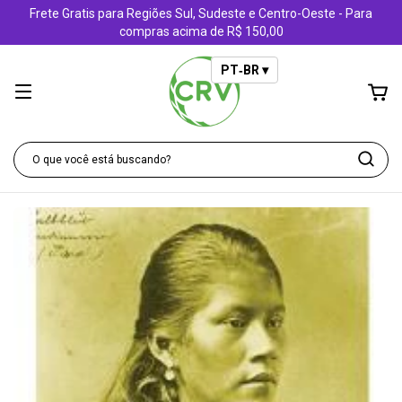
Frete Gratis para Regiões Sul, Sudeste e Centro-Oeste - Para
compras acima de R$ 150,00
PT‑BR ▾