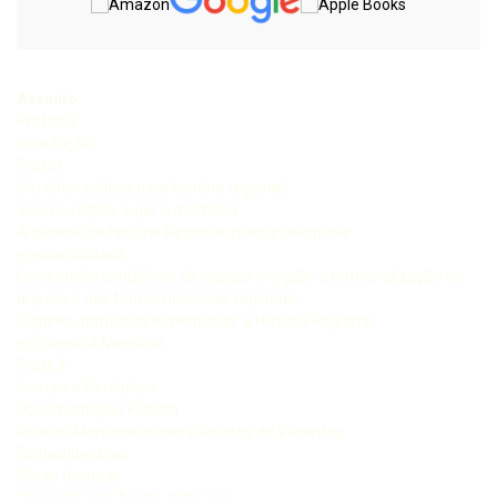
Assunto:
Prefácio
Introdução
Parte I
Um olhar político para história regional:
acervo, região, lugar e memória
A gênese da História Regional: matriz disciplinar
e espacialidade
Os sentidos simbólicos de espaço e região: a territorialização do
arquivo e das fontes históricas regionais
Lugares, territórios e memórias: a História Regional
e o direito à Memória
Parte II
Jornais e Periódicos
Documentação Pública
Relatos Memorialísticos e Relatos de Viajantes
Fontes literárias
Obras diversas