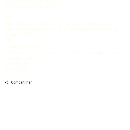
Descrição das fontes históricas
Considerações necessárias
Referências
M251
Manual de fontes para a história regional dos vales dos rios
Araguaia e Tocantins / Olivia Cormineiro (organizadora). - 1.ed. -
Curitiba, PR: CRV, 2012.
102p.
ISBN 978-85-8042-440-9
1. Araguaia, Rio, Vale - História. 2. Tocantins, Rio, Região - História.
I. Cormineiro, Olivia
12-4765. CDD: 981
CDU: 94(81)
Compartilhar