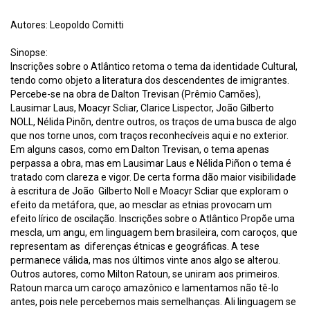
Autores: Leopoldo Comitti
Sinopse:
Inscrições sobre o Atlântico retoma o tema da identidade Cultural,
tendo como objeto a literatura dos descendentes de imigrantes.
Percebe-se na obra de Dalton Trevisan (Prêmio Camões),
Lausimar Laus, Moacyr Scliar, Clarice Lispector, João Gilberto
NOLL, Nélida Pinõn, dentre outros, os traços de uma busca de algo
que nos torne unos, com traços reconhecíveis aqui e no exterior.
Em alguns casos, como em Dalton Trevisan, o tema apenas
perpassa a obra, mas em Lausimar Laus e Nélida Piñon o tema é
tratado com clareza e vigor. De certa forma dão maior visibilidade
à escritura de João Gilberto Noll e Moacyr Scliar que exploram o
efeito da metáfora, que, ao mesclar as etnias provocam um
efeito lírico de oscilação. Inscrições sobre o Atlântico Propõe uma
mescla, um angu, em linguagem bem brasileira, com caroços, que
representam as diferenças étnicas e geográficas. A tese
permanece válida, mas nos últimos vinte anos algo se alterou.
Outros autores, como Milton Ratoun, se uniram aos primeiros.
Ratoun marca um caroço amazônico e lamentamos não tê-lo
antes, pois nele percebemos mais semelhanças. Ali linguagem se