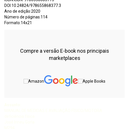
DOI:10.24824/978655868377.3
Ano de edição:2020
Número de páginas:114
Formato:14x21
Compre a versão E-book nos principais
marketplaces
Assunto:
MANUAL DE MEDIDAS E AVALIAÇÃO FÍSICO/MOTORA
deficiência física
José Irineu Gorla
M294