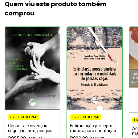
Quem viu este produto também
comprou
LIVRO EM OFERTA!
LIVRO EM OFERTA!
LI
Cegueira e invenção:
Estimulação percepto
Ad
cognição, arte, pesquisa
motora para orientação
ma
e acessibilidade
e mobilidade de pessoas