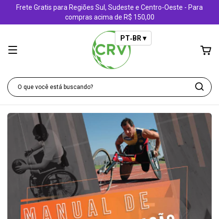
Frete Gratis para Regiões Sul, Sudeste e Centro-Oeste - Para
compras acima de R$ 150,00
PT‑BR ▾