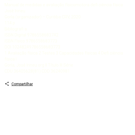
Manual de medidas e avaliação físicomotora defi ciência física
José Irineu
Gorla (organizador) – Curitiba CRV, 2020
114 p
Bibliografi a
ISBN Digital 9786558683742
ISBN Físico 9786558683773
DOI 10248249786558683773
1 Avaliação física 2 Testes 3 Capacidades físicas 4 Defi ciência
física I
Gorla, José Irineu org II Título III Série
CDU 36405628(81) CDD 36240981
Compartilhar