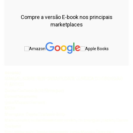
Compre a versão E-book nos principais
marketplaces
Assunto:
MANUAL SOBRE RESPONSABILIDADE JURÍDICA DO CIRURGIÃO
PLÁSTICO
Carlos Cristiano Brito Meneguini
Denise Nicodemo
Lydia Masako Ferreira
M534
Meneguini, Carlos Cristiano Brito
Manual sobre responsabilidade jurídica do cirurgião plástico Carlos
Cristiano
Brito Meneguini, Denise Nicodemo, Lydia Masako Ferreira –