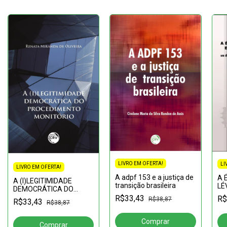
LIVRO EM OFERTA!
LI
LIVRO EM OFERTA!
A adpf 153 e a justiça de
A 
A (I)LEGITIMIDADE
transição brasileira
LÉ
DEMOCRÁTICA DO
RE
PROCEDIMENTO
R$33,43
R$
R$38,87
R$33,43
diá
R$38,87
MONITÓRIO
ra
mo