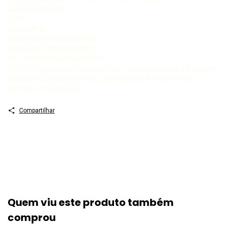
Curitiba CRV, 2020
124 p
Bibliografi a
ISBN Digital 9786558689836
ISBN Físico 9786558689874
DOI 10248249786558689874
1 Direito 2 Responsabilidade jurídica – cirurgia plástica 3 Biodireito
I Nicodemo, Denise II Ferreira, Lydia Masako III Título IV Série
CDU 34751 CDD 34602
Compartilhar
Quem viu este produto também
comprou