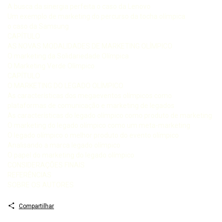
A busca da sinergia perfeita o caso da Lenovo
Um exemplo de marketing do percurso da tocha olímpica
o caso da Samsung
CAPÍTULO
AS NOVAS MODALIDADES DE MARKETING OLÍMPICO
O marketing da Solidariedade Olímpica
O Marketing Verde Olímpico
CAPÍTULO
O MARKETING DO LEGADO OLÍMPICO
As características dos megaeventos olímpicos como
plataformas de comunicação e marketing de legados
As características do legado olímpico como produto de marketing
O marketing do legado olímpico como um meta-marketing
O legado olímpico o melhor produto do evento olímpico
Analisando a marca legado olímpico
O papel do marketing do legado olímpico
CONSIDERAÇÕES FINAIS
REFERÊNCIAS
SOBRE OS AUTORES
Compartilhar