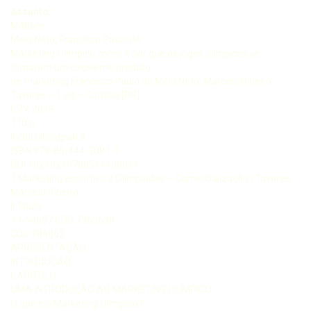
Assunto:
M486m
Melo Neto, Francisco Paulo de
Marketing Olímpico como e por que os jogos olímpicos se
tornaram um excelente produto
de marketing Francisco Paulo de Melo Neto, Marcelo Ribeiro
Tavares – 1 ed – Curitiba [PR]
CRV, 2019
110 p
Inclui bibliografi a
ISBN 978-85-444-3081-1
DOI 10248249788544430811
1 Marketing esportivo 2 Olimpíadas – Comercialização I Tavares,
Marcelo Ribeiro
II Título
19-54667 CDD 7960698
CDU 796062
APRESENTAÇÃO
INTRODUÇÃO
CAPÍTULO
UMA INTRODUÇÃO AO MARKETING OLÍMPICO
O que é o Marketing Olímpico?