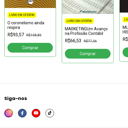
LIVRO EM OFERTA!
LI
LIVRO EM OFERTA!
O coronelismo ainda
respira
MU
MARKETINGUm Avanço
HI
na Profissão Contábil
R$93,57
R$108,80
sa
R$
R$66,53
R$77,36
Siga-nos