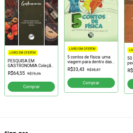
LIVRO EM OFERTA!
LI
LIVRO EM OFERTA!
5 contos de física: uma
50
PESQUISA EM
viagem para dentro das
pe
GASTRONOMIA Coleção
fórmulas
UN
R$33,43
R$38,87
R$
Gastronomia:Ensino,
pr
R$64,55
R$75,06
Pesquisa e Extensão
cu
Volume 3