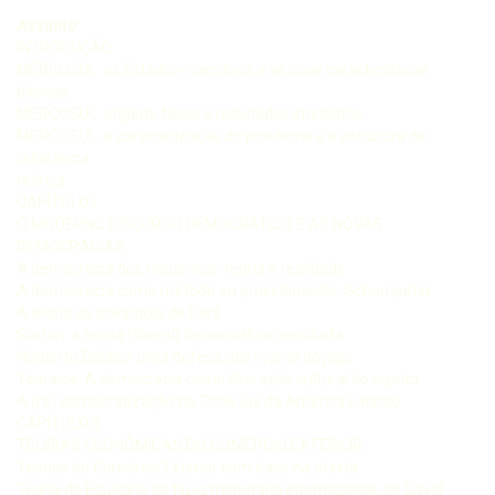
Assunto:
INTRODUÇÃO
MERCOSUL: os Estados-membros e as suas características
básicas
MERCOSUL: origem, fases e resultados imediatos
MERCOSUL: a caracterização do problema e a estrutura de
referência
teórica
CAPÍTULO I
O MODERNO DISCURSO DEMOCRÁTICO E AS NOVAS
DEMOCRACIAS
A democracia dos modernos: teoria e realidade
A democracia como método ou procedimento: Schumpeter
A teoria da poliarquia de Dahl
Sartori: a teoria (liberal) democrática revisitada
Norberto Bobbio: uma defesa das regras do jogo
Touraine: A democracia como liberação cultural do sujeito
A (re) democratização no Cone Sul da América Latina0
CAPÍTULO II
TEORIAS ECONÔMICAS DO COMÉRCIO EXTERIOR
Teorias do Comércio Exterior com base na oferta
Teoria do Equilíbrio do fluxo monetário internacional, de David