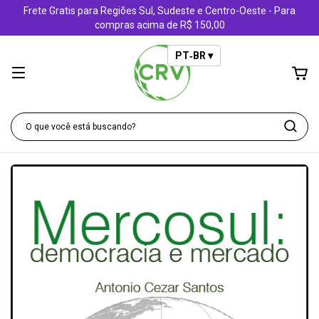
Frete Gratis para Regiões Sul, Sudeste e Centro-Oeste - Para
compras acima de R$ 150,00
PT‑BR ▾