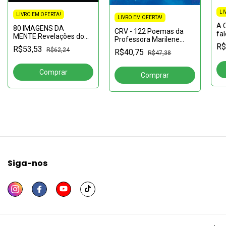
LI
LIVRO EM OFERTA!
LIVRO EM OFERTA!
A 
80 IMAGENS DA
CRV - 122 Poemas da
fa
MENTE:Revelações do
Professora Marilene
Novo Mundo
R$
Meurer
R$53,53
R$62,24
R$40,75
R$47,38
Siga-nos