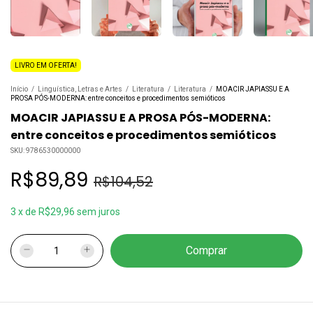
LIVRO EM OFERTA!
Início
/
Linguística, Letras e Artes
/
Literatura
/
Literatura
/
MOACIR JAPIASSU E A
PROSA PÓS-MODERNA: entre conceitos e procedimentos semióticos
MOACIR JAPIASSU E A PROSA PÓS-MODERNA:
entre conceitos e procedimentos semióticos
SKU:
9786530000000
R$89,89
R$104,52
3
x
de
R$29,96
sem juros