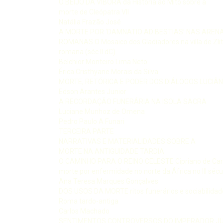
O BEIJO DA VÍBORA da História ao Mito sobre a
morte de Cleópatra VII
Natália Frazão José
A MORTE POR ‘DAMNATIO AD BESTIAS’ NAS AREN
ROMANAS O Mosaico dos Gladiadores na villa de Zlit
romana (séc II dC)
Belchior Monteiro Lima Neto
Érica Cristhyane Morais da Silva
MORTE, RETÓRICA E PODER DOS DIÁLOGOS LUCIÂ
Edson Arantes Junior
A RECORDAÇÃO FUNERÁRIA NA ISOLA SACRA
Luciane Munhoz de Omena
Pedro Paulo A Funari
TERCEIRA PARTE
NARRATIVAS E MATERIALIDADES SOBRE A
MORTE NA ANTIGUIDADE TARDIA
O CAMINHO PARA O REINO CELESTE Cipriano de Car
morte por enfermidade no norte da África no III sécu
Ana Teresa Marques Gonçalves
DOS USOS DA MORTE ritos funerários e sociabilidade
Roma tardo-antiga
Carlos Machado
SENTIMENTOS CONTROVERSOS DO IMPERADOR JU