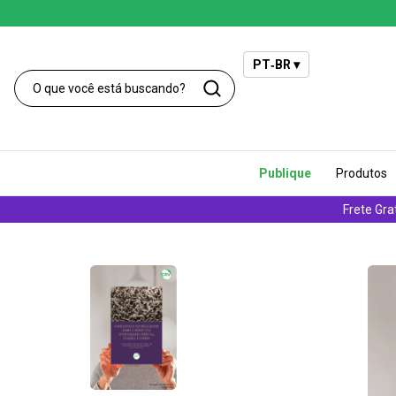
PT‑BR ▾
Publique
Produtos
Frete Gra