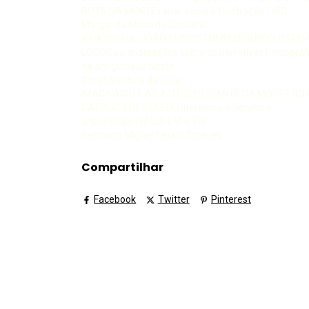
ROTA DA MORTE raiva, ironia e frustração ( dC)
Margarida Maria de Carvalho
A PASSIO DE JOÃO CRISÓSTOMO SEGUNDO O EPIT
LOGOS considerações sobre as narrativas hagiográf
na antiguidade tardia
Gilvan Ventura da Silva
IMAGINÁRIO E AS ATITUDES DIANTE DA MORTE NO 
CATÓLICO DE TOLEDO literatura, epigrafia e
arqueologia (séculos VI e VII)
Germano Miguel Favaro Esteves
Compartilhar
Facebook
Twitter
Pinterest