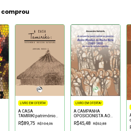
m comprou
LIVRO EM OFERTA!
LIVRO EM OFERTA!
A CASA
A CAMPANHA
TAMIRIKI:patrimônio
OPOSICIONISTA AO
indígena Katxuyana
GOVERNO BENTO
R$89,75
R$45,48
 e
R$104,36
R$52,88
MUNHOZ DA ROCHA
a
NETO (1951-1955)