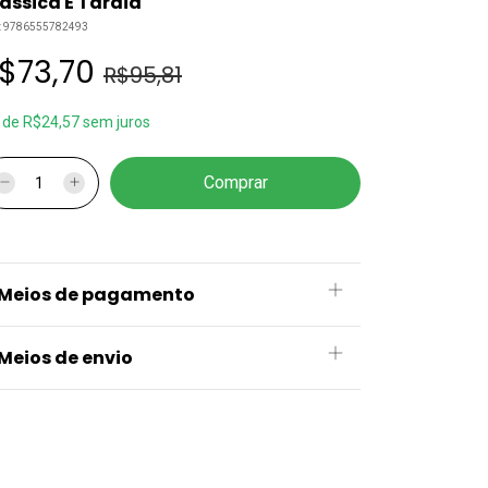
ássica E Tardia
:
9786555782493
$73,70
R$95,81
x
de
R$24,57
sem juros
Meios de pagamento
Meios de envio