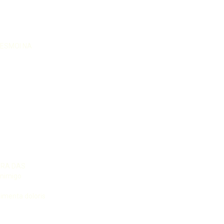
DESMOI NA
URA DAS
inimigo
menta doloris