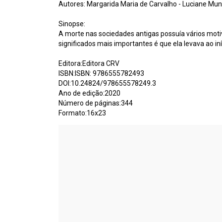
Autores: Margarida Maria de Carvalho - Luciane Mu
Sinopse:
A morte nas sociedades antigas possuía vários motiv
significados mais importantes é que ela levava ao i
Editora:Editora CRV
ISBN:ISBN: 9786555782493
DOI:10.24824/978655578249.3
Ano de edição:2020
Número de páginas:344
Formato:16x23