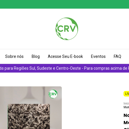
Sobre nós
Blog
Acesse Seu E-book
Eventos
FAQ
tis para Regiões Sul, Sudeste e Centro-Oeste - Para compras acima de
LI
Iníc
Mat
Na
Mo