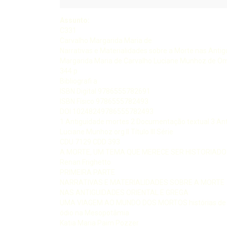
Assunto:
C331
Carvalho Margarida Maria de
Narrativas e Materialidades sobre a Morte nas Antigu
Margarida Maria de Carvalho Luciane Munhoz de Om
344 p
Bibliografi a
ISBN Digital 9786555782691
ISBN Físico 9786555782493
DOI 10248249786555782493
1 Antiguidade mortes 2 Documentação textual 3 Ant
Luciane Munhoz org II Título III Série
CDU 7129 CDD 393
A MORTE, UM TEMA QUE MERECE SER HISTORIADO
Renan Frighetto
PRIMEIRA PARTE
NARRATIVAS E MATERIALIDADES SOBRE A MORTE
NAS ANTIGUIDADES ORIENTAL E GREGA
UMA VIAGEM AO MUNDO DOS MORTOS histórias de
ódio na Mesopotâmia
Katia Maria Paim Pozzer