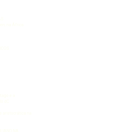
AS
en, na África
NICOS
tago e a
lo dC
 aristocrática na
LIANO NA