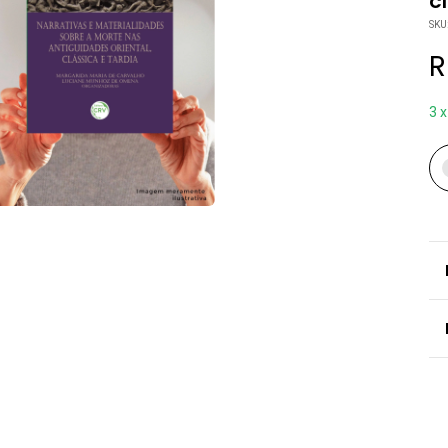
Cl
SKU
R
3