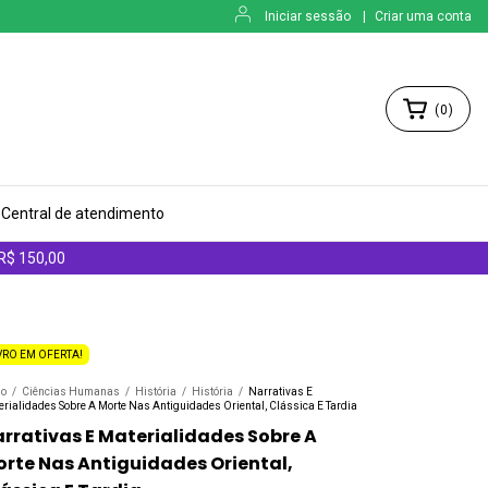
Iniciar sessão
|
Criar uma conta
(
0
)
Central de atendimento
 R$ 150,00
VRO EM OFERTA!
io
/
Ciências Humanas
/
História
/
História
/
Narrativas E
erialidades Sobre A Morte Nas Antiguidades Oriental, Clássica E Tardia
rrativas E Materialidades Sobre A
rte Nas Antiguidades Oriental,