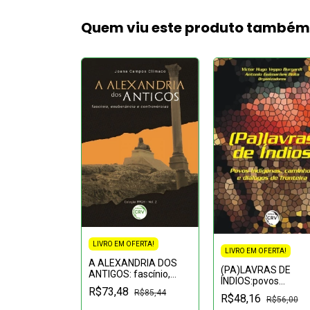
Quem viu este produto també
FERTA!
LIVRO EM OFERTA!
LIVRO EM OFERTA!
 Paranavaí da
A ALEXANDRIA DOS
(PA)LAVRAS DE
 de 1930 ao
ANTIGOS: fascínio,
ÍNDIOS:povos
-militar de
exuberância e
R$73,48
indígenas, caminhos
R$66,16
R$85,44
controvérsias Coleção
R$48,16
R$56,00
diálogos de fronteir
PPGH - Volume 2