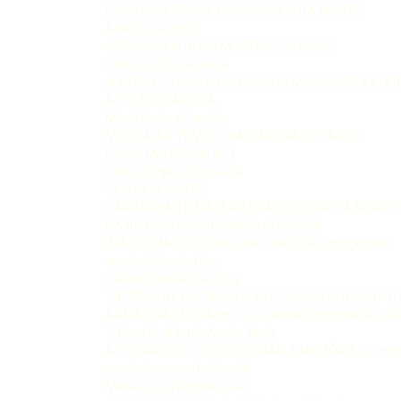
PARA UMA SIMBOLOGIA DÚPLICE DA MORTE
Ana Paula Pinto
ORESTES EM DUAS MORTES TRÁGICAS
Fábio de Souza Lessa
A MORTE, O MORTO E O USO DA MAGIA DOS KATA
ATENAS CLÁSSICA
Maria Regina Candido
MÚSICA AO TÚMULO NA PINTURA DE VASOS
ITALIOTAS (SÉC IV AC)
Fábio Vergara Cerqueira
SEGUNDA PARTE
NARRATIVAS E MATERIALIDADES SOBRE A MORTE
NA ANTIGUIDADE ROMANA CLÁSSICA
IMAGO, IMAGINES máscara funerária e imagem no
vocabulário plautino
Claudia Beltrão da Rosa
TROFÉUS DE GUERRA E O MOTIVO ÉPICO DA CAPT
ARMAS NA ENEIDA morte violenta e humilhação do 
Thiago Eustáquio Araújo Mota
ATENUAR O LUTO, PROLONGAR A MEMÓRIA os moni
nos Epigramas de Marcial
Maria José Ferreira Lopes