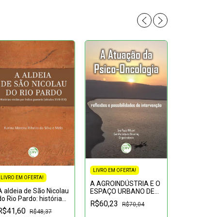
LIVRO EM OFERTA!
LIVRO EM OFERTA!
A AGROINDÚSTRIA E O
A aldeia de São Nicolau
ESPAÇO URBANO DE
do Rio Pardo: histórias
ASSIS
LIVRO EM OF
R$60,23
R$70,04
vividas por índios
R$41,60
R$48,37
A ação polí
Guaranis (séculos XVIII-