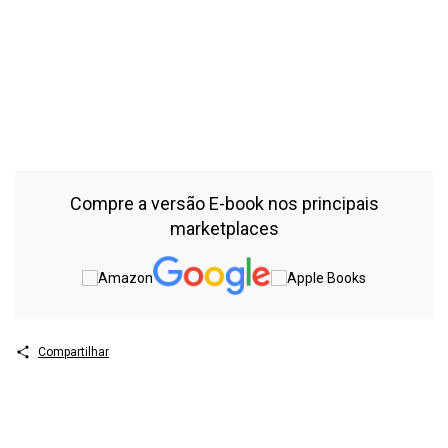
Assunto:
B726 Borella, Douglas Roberto. Neurociência e o
Transtorno do Espectro Autista: educação e saúde / Douglas
Roberto Borella – Curitiba: CRV, 2024. 290 p. Bibliografia ISBN
Digital 978-65-251-5764-1 ISBN Físico 978-65-251-5763-4 DOI
10.24824/978652515763.4 1. Neurociência 2. Educação 3.
Transtorno do Espectro Autista 4. Saúde 5. Educação Especial I.
Título II. Série CDU 616.896 CDD 371.94 Índice para catálogo
sistemático 1. Transtorno do Espectro Autista – 371.94
Compre a versão E-book nos principais
marketplaces
Compartilhar