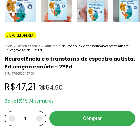
LIVRO EM OFERTA!
Início
/
Ciências Sociais
/
Autismo
/
Neurociência e o transtorno do espectro autista:
Educação e saúde – 2ª Ed.
Neurociência e o transtorno do espectro autista:
Educação e saúde – 2ª Ed.
SKU:
9786525157634
R$47,21
R$54,90
3
x
de
R$15,74
sem juros