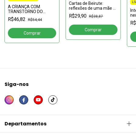
LI
Cartas de Beirute:
A CRIANÇA COM
reflexões de uma mãe e
In
TRANSTORNO DO
feminista sobre autismo,
ne
R$29,90
ESPECTRO AUTISTA NA
R$38,87
identidade e os desafios
R$46,82
R$54,44
no
EDUCAÇÃO INFANTIL
R$
da inclusão
Ne
pod
tr
Siga-nos
Departamentos