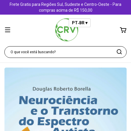
Frete Gratis para Regiões Sul, Sudeste e Centro-Oeste - Para
compras acima de R$ 150,00
PT‑BR ▾