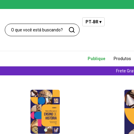
PT‑BR ▾
Publique
Produtos
Frete Gra