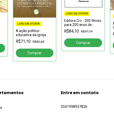
LIVRO EM OFERTA!
Editora Crv - 200 filmes
LIVRO EM OFERTA!
para 200 anos de
independência do
R$84,10
A ação político-
R$97,79
Brasil: Uma referência
educativa da igreja
para reflexão histórica
católica no jornal de
R$71,10
R$82,68
s
Maringá
rá
rtamentos
Entre em contato
5541998937826
ue