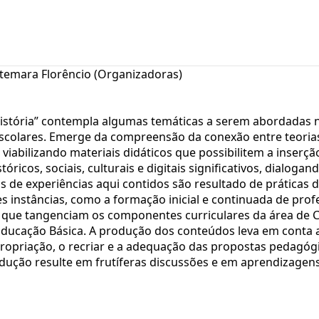
utemara Florêncio (Organizadoras)
istória” contempla algumas temáticas a serem abordadas 
escolares. Emerge da compreensão da conexão entre teorias
iabilizando materiais didáticos que possibilitem a inserçã
óricos, sociais, culturais e digitais significativos, dialoga
os de experiências aqui contidos são resultado de práticas 
es instâncias, como a formação inicial e continuada de prof
 que tangenciam os componentes curriculares da área de C
 Educação Básica. A produção dos conteúdos leva em conta 
propriação, o recriar e a adequação das propostas pedagóg
dução resulte em frutíferas discussões e em aprendizagens