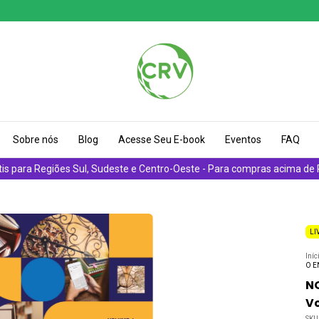
Sobre nós
Blog
Acesse Seu E-book
Eventos
FAQ
tis para Regiões Sul, Sudeste e Centro-Oeste - Para compras acima de
LI
Iníc
O E
N
Vo
SKU