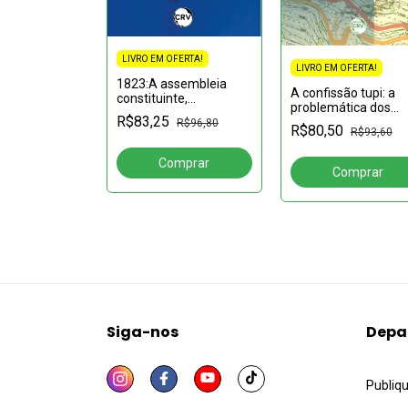
FERTA!
LIVRO EM OFERTA!
LIVRO EM OFERTA!
 Paranavaí da
1823:A assembleia
A confissão tupi: a
 de 1930 ao
constituinte,
problemática dos
-militar de
escravidão e cidadania
R$83,25
confessionários
R$66,16
R$96,80
no Brasil
R$80,50
R$93,60
jesuítico-tupi nos
séculos XVI-XVIII na
missões do Grão-Pa
e Mar
Siga-nos
Depa
Publiq