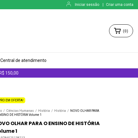
Iniciar sessão
|
Criar uma conta
(
0
)
Central de atendimento
 R$ 150,00
VRO EM OFERTA!
io
/
Ciências Humanas
/
História
/
História
/
NOVO OLHAR PARA
NSINO DE HISTÓRIA Volume 1
OVO OLHAR PARA O ENSINO DE HISTÓRIA
lume 1
:
9786525138213