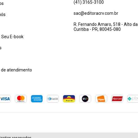
(41) 3165-3100
os
sac@editoracrv.com.br
nós
R. Fernando Amaro, 518 - Alto da
Curitiba - PR, 80045-080
 Seu E-book
s
l de atendimento