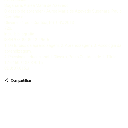
Sugahara, Aurea Maria de Azevedo
O desejo de aprender / Aurea Maria de Azevedo Sugahara, Paulo
Custódio de
Oliveira. - 1.ed. - Curitiba, PR: CRV, 2013.
72p.
Inclui bibliografia
ISBN 978-85-8042-496-6
1. Distúrbios da aprendizagem. 2. Aprendizagem. 3. Psicologia da
aprendizagem.
4. Psicologia educacional. I. Oliveira, Paulo Custódio de. II. Título.
12-6460. CDD: 370.15
CDU: 37.015.3
Compartilhar