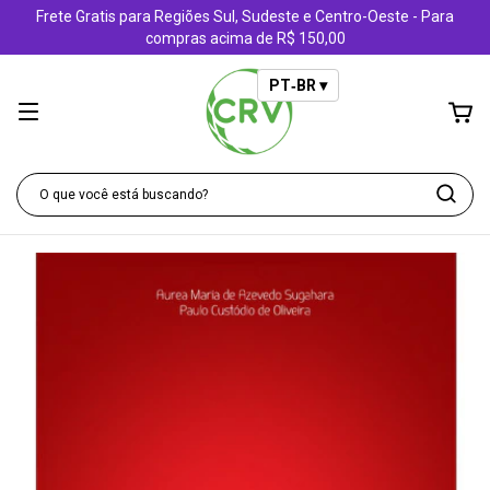
Frete Gratis para Regiões Sul, Sudeste e Centro-Oeste - Para
compras acima de R$ 150,00
PT‑BR ▾