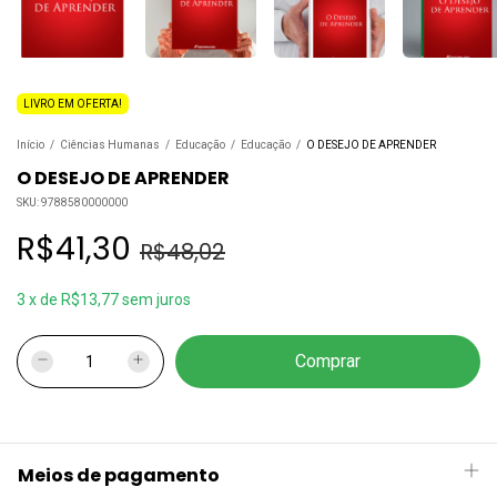
LIVRO EM OFERTA!
Início
/
Ciências Humanas
/
Educação
/
Educação
/
O DESEJO DE APRENDER
O DESEJO DE APRENDER
SKU:
9788580000000
R$41,30
R$48,02
3
x
de
R$13,77
sem juros
Meios de pagamento