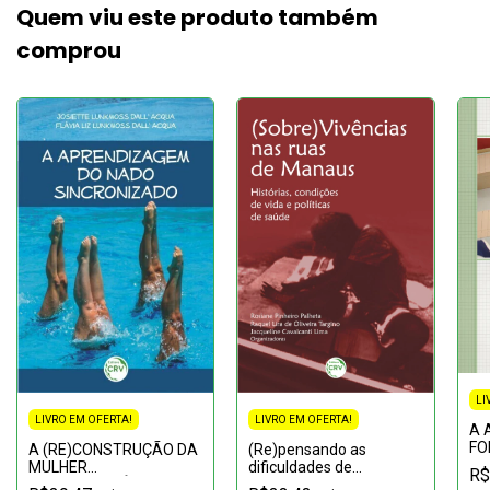
Quem viu este produto também
comprou
LI
LIVRO EM OFERTA!
LIVRO EM OFERTA!
A 
FO
A (RE)CONSTRUÇÃO DA
(Re)pensando as
CO
MULHER
dificuldades de
R$
NA
CONTEMPORÂNEA:Um
aprendizagem: reflexões