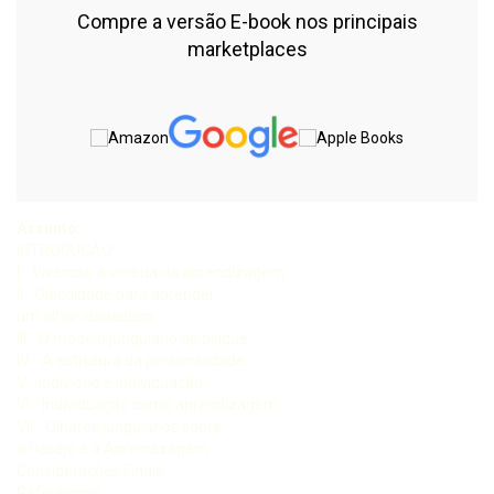
Compre a versão E-book nos principais
marketplaces
Assunto:
INTRODUÇÃO
I - Vivência, a vereda da aprendizagem
II - Dificuldade para aprender:
um olhar cuidadoso
III - O modelo junguiano de psique
IV - A estrutura da personalidade
V - Indivíduo e individuação
VI - Individuação como aprendizagem
VII - Olhares junguianos sobre
o Desejo e a Aprendizagem
Considerações Finais
Referências