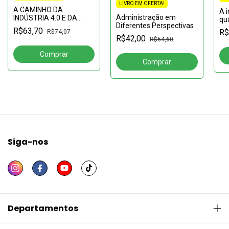
LIVRO EM OFERTA!
A CAMINHO DA
A i
Administração em
INDÚSTRIA 4.0 E DA
qu
Diferentes Perspectivas
PRODUÇÃO
pr
R$63,70
R$
R$74,07
SUSTENTÁVEL: gênese e
púb
R$42,00
R$54,60
ferramentas de uma
nova geração de
reestruturações do Mun
Siga-nos
Departamentos