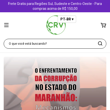
Frete Gratis para Regiões Sul, Sudeste e Centro-Oeste - Para
compras acima de R$ 150,00
PT‑BR ▾