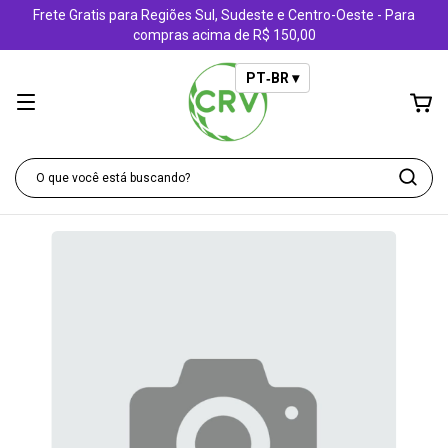
Frete Gratis para Regiões Sul, Sudeste e Centro-Oeste - Para
compras acima de R$ 150,00
PT‑BR ▾