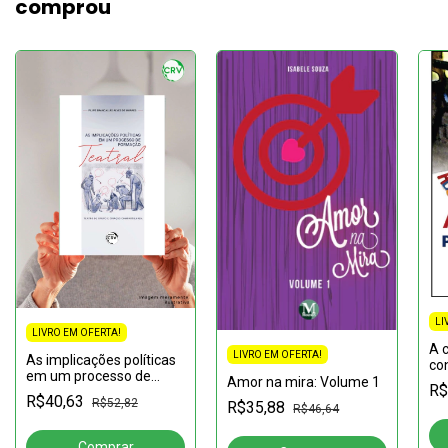
comprou
LI
LIVRO EM OFERTA!
A c
LIVRO EM OFERTA!
As implicações políticas
co
em um processo de
Amor na mira: Volume 1
R$
formação teatral:: teatro
R$40,63
R$52,82
R$35,88
de grupo e criação
R$46,64
compartilhada