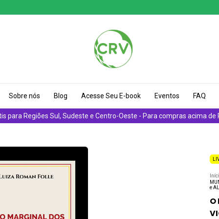
Sobre nós
Blog
Acesse Seu E-book
Eventos
FAQ
tis para Regiões Sul, Sudeste e Centro-Oeste - Para compras acima de
LI
Iníc
MUN
e A
O
V