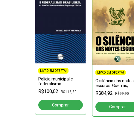
LIVRO EM OFERTA!
FERTA!
LIVRO EM OFERTA!
Polícia municipal e
s atuais das
O silêncio das noites
federalismo
o Brasil e
escuras: Guerras,
brasileiro:Os desafios
 e suas
Terrorismo e
R$100,02
R$116,30
R$84,92
da autonomia na
R$87,93
R$99,90
s legais no
Operações Especiai
segurança pública
democracia -
Vol.: 04
omparati