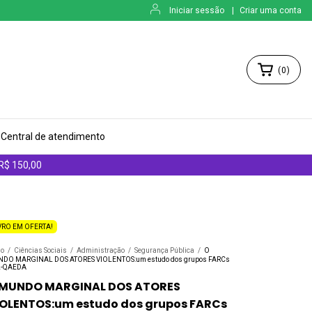
Iniciar sessão
|
Criar uma conta
(
0
)
Central de atendimento
 R$ 150,00
VRO EM OFERTA!
io
/
Ciências Sociais
/
Administração
/
Segurança Pública
/
O
DO MARGINAL DOS ATORES VIOLENTOS:um estudo dos grupos FARCs
L-QAEDA
 MUNDO MARGINAL DOS ATORES
IOLENTOS:um estudo dos grupos FARCs