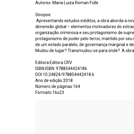
Autores: Maria Luiza Roman Folle
Sinopse:
Apresentando estudos inéditos, a obra aborda a nov
dimensão global – elementos motivadores do extraord
organização criminosa e seu protagonismo de suprem
protagonismo de poder pelo terror, mantido por seu
de um estado paralelo, de governança marginal e de
Mudou de lugar? Transmudou-se para onde? A obra a
Editora:Editora CRV
ISBN:ISBN: 9788544424186
DOI:10.24824/978854442418.6
Ano de edição:2018
Número de páginas:164
Formato:16x23