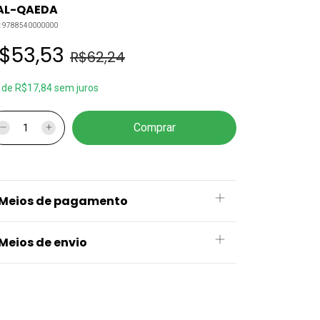
 AL-QAEDA
:
9788540000000
$53,53
R$62,24
x
de
R$17,84
sem juros
Meios de pagamento
Meios de envio