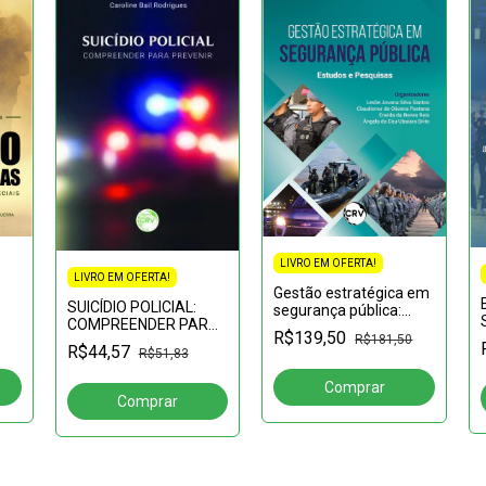
LIVRO EM OFERTA!
LIVRO EM OFERTA!
Gestão estratégica em
SUICÍDIO POLICIAL:
segurança pública:
COMPREENDER PARA
Estudos e pesquisas
R$139,50
R$181,50
PREVENIR
s –
R$44,57
R$51,83