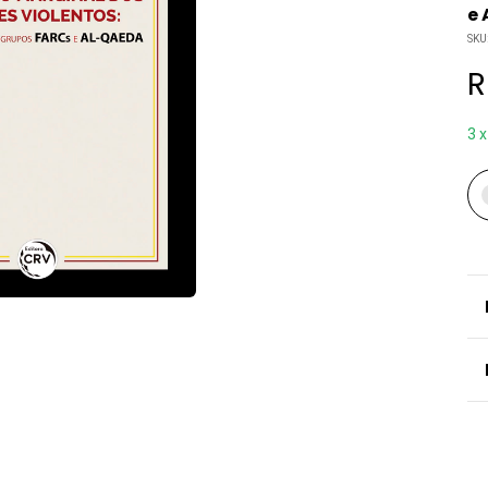
e
SKU
R
3