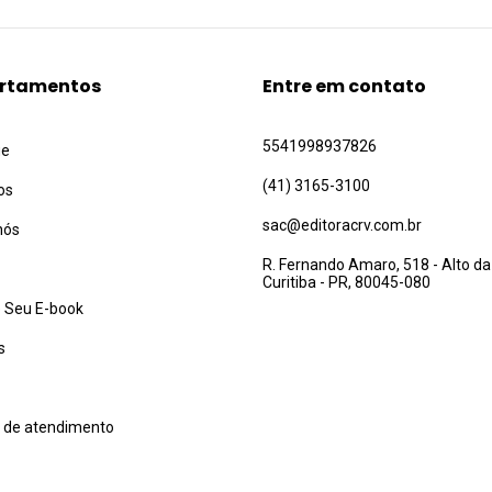
rtamentos
Entre em contato
5541998937826
ue
(41) 3165-3100
os
sac@editoracrv.com.br
nós
R. Fernando Amaro, 518 - Alto da
Curitiba - PR, 80045-080
 Seu E-book
s
l de atendimento