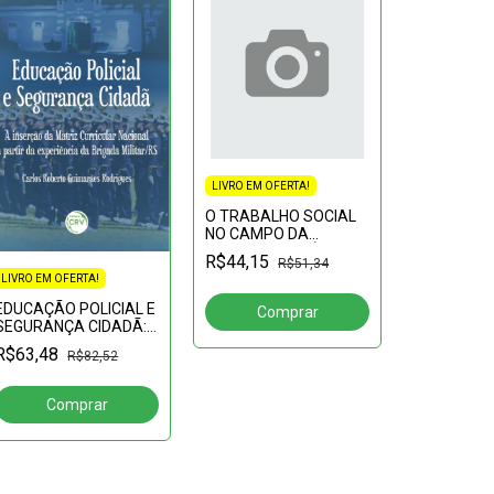
LIVRO EM OFERTA!
O TRABALHO SOCIAL
NO CAMPO DA
SEGURANÇA PÚBLICA,
R$44,15
R$51,34
DIREITOS HUMANOS E
LIVRO EM OFERTA!
EDUCAÇÃO NO
LIVRO EM OF
CONTEXTO
EDUCAÇÃO POLICIAL E
AMAZÔNICOColeção
SEGURANÇA CIDADÃ:A
SEGURAN
Segurança públ
inserção da Matriz
INTERNACI
R$63,48
R$82,52
Curricular Nacional a
regionais
R$53,92
partir da experiência da
contempor
Brigada Militar