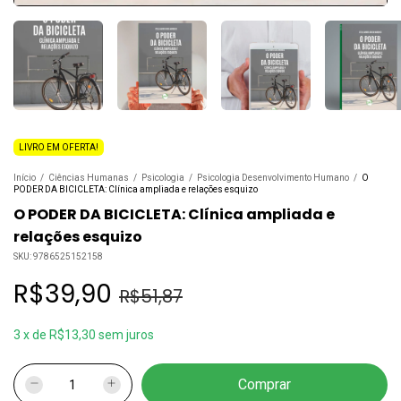
LIVRO EM OFERTA!
Início
/
Ciências Humanas
/
Psicologia
/
Psicologia Desenvolvimento Humano
/
O
PODER DA BICICLETA: Clínica ampliada e relações esquizo
O PODER DA BICICLETA: Clínica ampliada e
relações esquizo
SKU:
9786525152158
R$39,90
R$51,87
3
x
de
R$13,30
sem juros