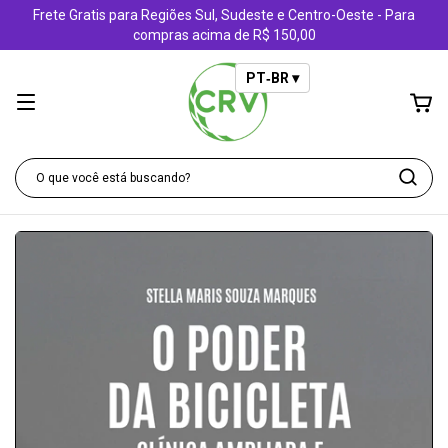
Frete Gratis para Regiões Sul, Sudeste e Centro-Oeste - Para
compras acima de R$ 150,00
PT‑BR ▾