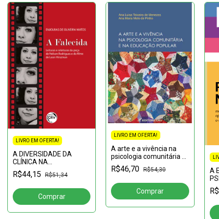
LIVRO EM OFERTA!
LIVRO EM OFERTA!
A arte e a vivência na
A DIVERSIDADE DA
psicologia comunitária e
LI
CLÍNICA NA
na educação popular
R$46,70
ATUALIDADE:experiências
R$54,30
A 
R$44,15
R$51,34
de uma clínica-escola
PS
ma
R$
op
ou