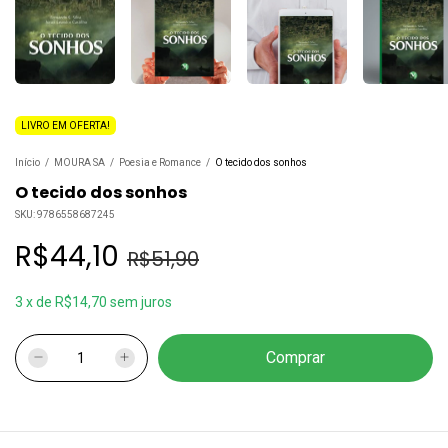
LIVRO EM OFERTA!
Início
/
MOURA SA
/
Poesia e Romance
/
O tecido dos sonhos
O tecido dos sonhos
SKU:
9786558687245
R$44,10
R$51,90
3
x
de
R$14,70
sem juros