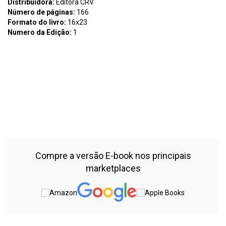
Distribuidora:
Editora CRV
Número de páginas:
166
Formato do livro:
16x23
Numero da Edição:
1
Assunto:
O TECIDO DOS SONHOS Fernando S. Silva Jonas
Leandro Castilho T255 O tecido dos sonhos Fernando S Silva,
Jonas Leandro Castilho – Curitiba CRV, 2020 166 p Bibliografia
ISBN Digital 9786558687238 ISBN Físico 9786558687245 DOI
10248249786558687245 1 Literatura brasileira 2 Ficção brasileira
3 Filosofia 4 Sociologia I Silva, Fernando S II Castilho, Jonas
Leandro III Título IV Série CDU 8690(81) CDD B8699
Compre a versão E-book nos principais
marketplaces