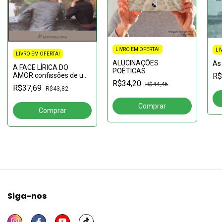
LIVRO EM OFERTA!
LI
LIVRO EM OFERTA!
ALUCINAÇÕES
As
A FACE LÍRICA DO
POÉTICAS
R$
AMOR:confissões de um
R$34,20
poeta
R$44,46
R$37,69
R$43,82
Siga-nos