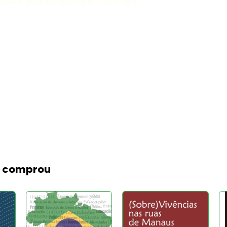
osana Maria do Prado Luz III Título IV Série
m comprou