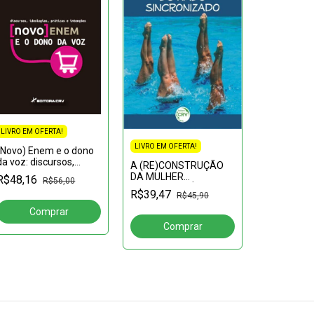
LIVRO EM OFERTA!
LIVRO EM OFERTA!
(Novo) Enem e o dono
LIVRO EM OF
da voz: discursos,
A (RE)CONSTRUÇÃO
ideologias, práticas e
A AÇÃO P
DA MULHER
R$48,16
R$56,00
intenções
FORMATIV
CONTEMPORÂNEA:Um
R$39,47
R$45,90
COMPANHI
novo pensar sobre a
R$50,09
NA CIDADE
mulher e seu espaço
DO GRÃO-P
na sociedade
1759)