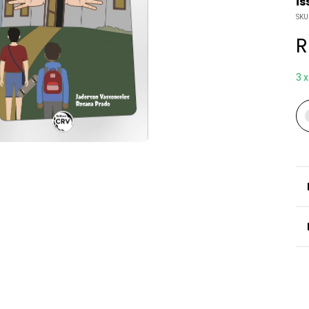
is
SKU
R
3