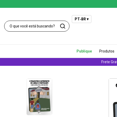
PT‑BR ▾
Publique
Produtos
Frete Gra