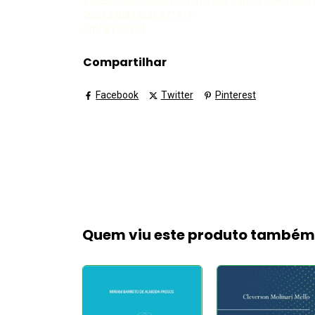
Vasconcelos, Jaderson Pires dos Santos II Meireles, R
2022 29089 CDD 371912
CDU 81’22124
Compartilhar
Facebook
Twitter
Pinterest
Quem viu este produto també