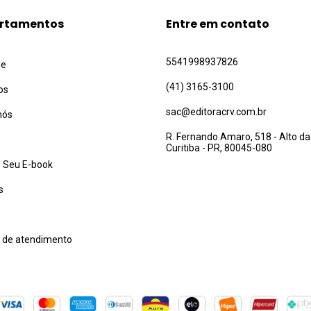
rtamentos
Entre em contato
5541998937826
ue
(41) 3165-3100
os
sac@editoracrv.com.br
nós
R. Fernando Amaro, 518 - Alto da
Curitiba - PR, 80045-080
 Seu E-book
s
l de atendimento