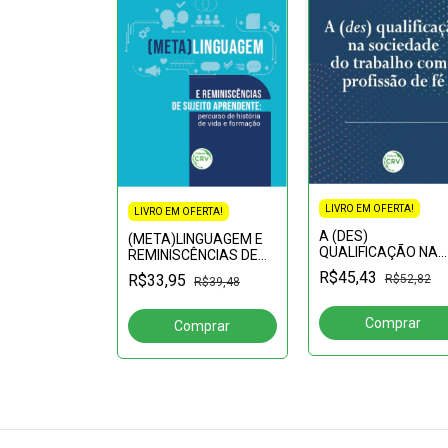
FERTA!
LIVRO EM OFERTA!
LIVRO EM OFERTA!
inhos do
A (DES)
(META)LINGUAGEM E
e Ensino
QUALIFICAÇÃO NA
REMINISCÊNCIAS DE
: avanços,
SOCIEDADE DO
R$88,40
SUJEITO
perspectivas
R$45,43
R$33,95
R$52,82
R$39,48
TRABALHO COMO
APRENDENTE:percurso
PROFISSÃO DE FÉ
de história de vida e
formação