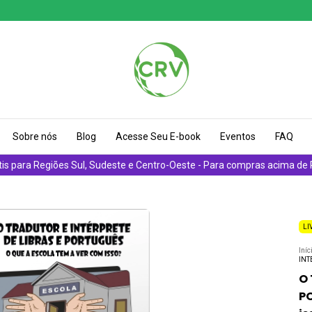
Sobre nós
Blog
Acesse Seu E-book
Eventos
FAQ
tis para Regiões Sul, Sudeste e Centro-Oeste - Para compras acima de
LI
Iníc
INT
O 
PO