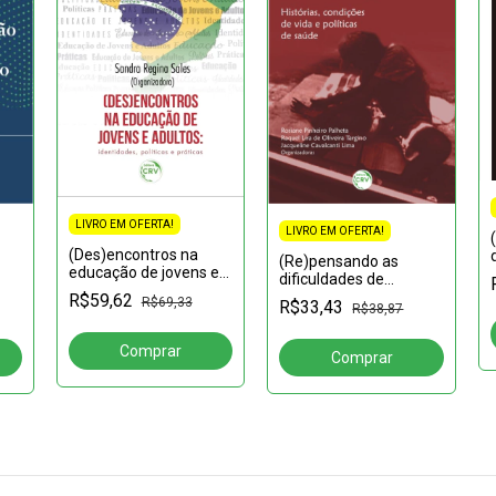
LIVRO EM OFERTA!
LIVRO EM OFERTA!
(Des)encontros na
(Re)pensando as
educação de jovens e
dificuldades de
adultos: identidades,
aprendizagem:
R$59,62
R$69,33
R$33,43
políticas e práticas
R$38,87
reflexões ao professor
acerca do processo de
ensino aprendizagem
da língua