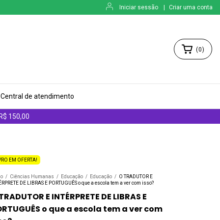
Iniciar sessão
|
Criar uma conta
(
0
)
Central de atendimento
 R$ 150,00
VRO EM OFERTA!
io
/
Ciências Humanas
/
Educação
/
Educação
/
O TRADUTOR E
ÉRPRETE DE LIBRAS E PORTUGUÊS o que a escola tem a ver com isso?
TRADUTOR E INTÉRPRETE DE LIBRAS E
RTUGUÊS o que a escola tem a ver com