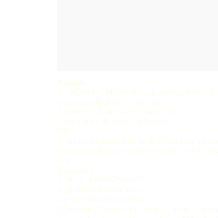
Assunto:
O TRADUTOR E INTÉRPRETE DE LIBRAS E PORTUG
o que a escola tem a ver com isso?
Jaderson Pires dos Santos Vasconcelos
Rosana Maria do Prado Luz Meireles
V331t
O tradutor e intérprete de Libras e Português o que
Pires dos Santos Vasconcelos, Rosana Maria do Prad
74 p
Bibliografi a
ISBN Digital 9786525139272
ISBN Físico 9786525139265
DOI 10248249786525139265
1 Educação 2 Tradutor 3 Intérprete – Libras – Portu