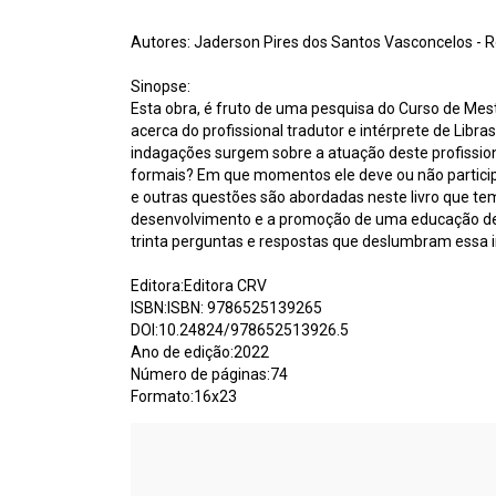
Autores: Jaderson Pires dos Santos Vasconcelos - 
Sinopse:
Esta obra, é fruto de uma pesquisa do Curso de Mest
acerca do profissional tradutor e intérprete de Lib
indagações surgem sobre a atuação deste profission
formais? Em que momentos ele deve ou não participa
e outras questões são abordadas neste livro que tem
desenvolvimento e a promoção de uma educação democr
trinta perguntas e respostas que deslumbram essa 
Editora:Editora CRV
ISBN:ISBN: 9786525139265
DOI:10.24824/978652513926.5
Ano de edição:2022
Número de páginas:74
Formato:16x23