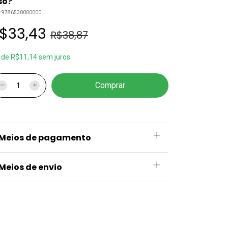
so?
:
9786530000000
$33,43
R$38,87
x
de
R$11,14
sem juros
Meios de pagamento
Meios de envio