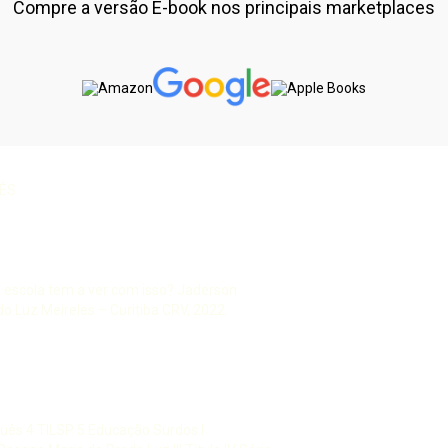
Compre a versão E-book nos principais marketplaces
UÊS
 a escola tem a ver com isso? Jaderson
o Luz Meireles – Curitiba CRV, 2022
guês 4 TILSP 5 Educação Surdos I