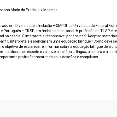
Rosana Maria do Prado Luz Meireles
rado em Diversidade e Inclusão – CMPDI, da Universidade Federal Flumi
ras e Português – TILSP, em âmbito educacional. A profissão de TILSP é
al na escola. O intérprete é responsável por ensinar? Adaptar materi
r? O intérprete é essencial em uma educação bilíngue? Como deve ser o
 o objetivo de esclarecer e informar sobre a educação bilíngue de alun
ática que respeite e valorize a história, a língua, a cultura e a ident
importante profissão mostrando seus desafios e conquistas.