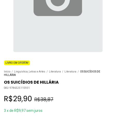
LIVRO EM OFERTA!
Início
/
Linguística, Letras e Artes
/
Literatura
/
Literatura
/
OS SUICÍDIOS DE
HILLÁRIA
OS SUICÍDIOS DE HILLÁRIA
SKU:
9786525115931
R$29,90
R$38,87
3
x
de
R$9,97
sem juros