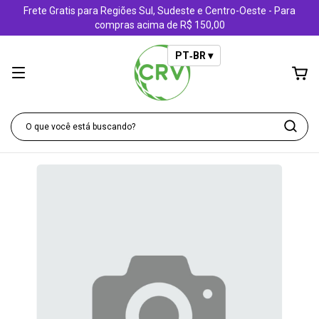
Frete Gratis para Regiões Sul, Sudeste e Centro-Oeste - Para
compras acima de R$ 150,00
PT‑BR ▾