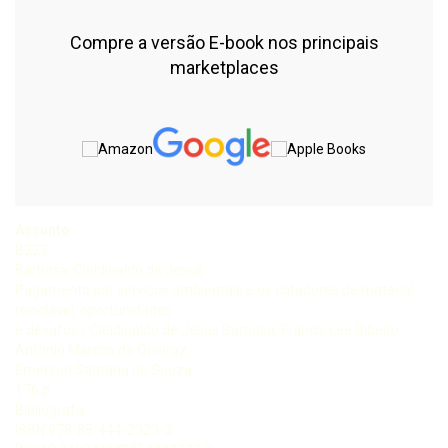
Compre a versão E-book nos principais
marketplaces
Assunto:
B223
Barbosa, Cleidinaldo de Jesus.
Pagamento por serviços ambientais e os catadores de material
reciclável: oportunidades
e desafos / Cleidinaldo de Jesus Barbosa, Francis Lee Ribeiro,
Antonio Marcos de Queiroz,
Emerson Santana de Souza
176 p.
Bibliografa
ISBN 978-85-444-2323-3