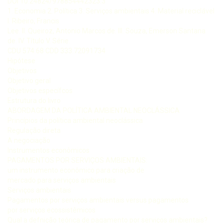
DOI 10.24824/978854442323.3
1. Economia 2. Política 3. Serviços ambientais 4. Material reciclável
I. Ribeiro, Francis
Lee. II. Queiroz, Antonio Marcos de. III. Souza, Emerson Santana
de. IV. Título V. Série.
CDU 574.68 CDD 333.72091734
Hipótese
Objetivos
Objetivo geral
Objetivos específcos
Estrutura do livro
ABORDAGEM DA POLÍTICA AMBIENTAL NEOCLÁSSICA
Princípios da política ambiental neoclássica
Regulação direta
A negociação
Instrumentos econômicos
PAGAMENTOS POR SERVIÇOS AMBIENTAIS:
um instrumento econômico para criação de
mercado para serviços ambientais
Serviços ambientais
Pagamentos por serviços ambientais versus pagamentos
por serviços ecossistêmicos
Qual a defnição teórica de pagamento por serviços ambientais?