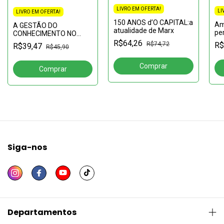
LIVRO EM OFERTA!
LI
LIVRO EM OFERTA!
150 ANOS d’O CAPITAL:a
Am
A GESTÃO DO
atualidade de Marx
per
CONHECIMENTO NO
de
CONTEXTO
R$64,26
R$74,72
R$
R$39,47
R$45,90
la
AMAZÔNICO:um estudo
co
em cooperativas de
pr
créditoCOLEÇÃO
(1
CIÊNCIAS ABERTA, N° 14
Siga-nos
Departamentos