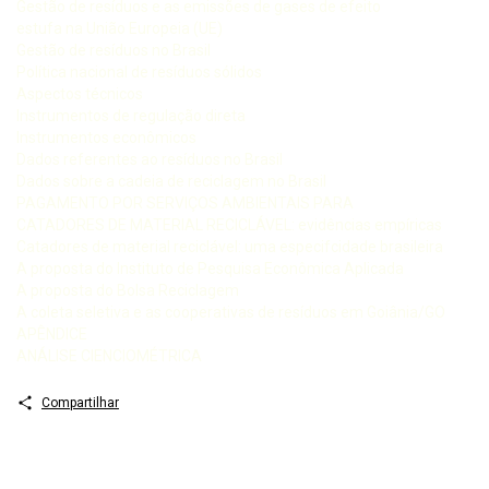
Gestão de resíduos e as emissões de gases de efeito
estufa na União Europeia (UE)
Gestão de resíduos no Brasil
Política nacional de resíduos sólidos
Aspectos técnicos
Instrumentos de regulação direta
Instrumentos econômicos
Dados referentes ao resíduos no Brasil
Dados sobre a cadeia de reciclagem no Brasil
PAGAMENTO POR SERVIÇOS AMBIENTAIS PARA
CATADORES DE MATERIAL RECICLÁVEL: evidências empíricas
Catadores de material reciclável: uma especifcidade brasileira
A proposta do Instituto de Pesquisa Econômica Aplicada
A proposta do Bolsa Reciclagem
A coleta seletiva e as cooperativas de resíduos em Goiânia/GO
APÊNDICE
ANÁLISE CIENCIOMÉTRICA
Compartilhar