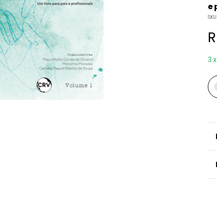
e 
SKU
R
3