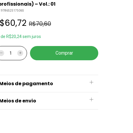
profissionais) – Vol.: 01
:
9786525175065
$60,72
R$70,60
x
de
R$20,24
sem juros
Meios de pagamento
Meios de envio