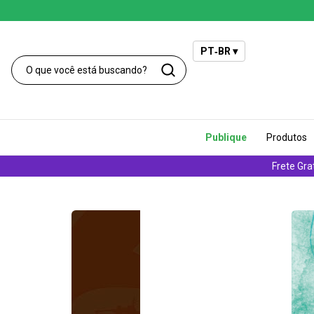
PT‑BR ▾
Publique
Produtos
Frete Gra