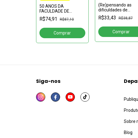
VA DA
(Re)pensando as
50 ANOS DA
IA DE JESUS
dificuldades de
FACULDADE DE
R$58,25
E DE BELÉM
aprendizagem:
EDUCAÇÃO DA UFAM:
R$33,43
R$38,87
R$74,91
PARÁ (1652-
reflexões ao profes
R$87,10
histórias e memórias
acerca do processo 
ensino aprendizag
da língua
Siga-nos
Depa
Publiq
Produt
Sobre 
Blog