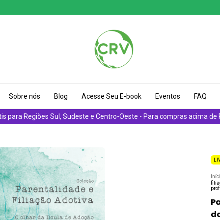
Sobre nós
Blog
Acesse Seu E-book
Eventos
FAQ
tis para Regiões Sul, Sudeste e Centro-Oeste - Para compras acima de
LI
Iníc
fili
prof
Pa
da