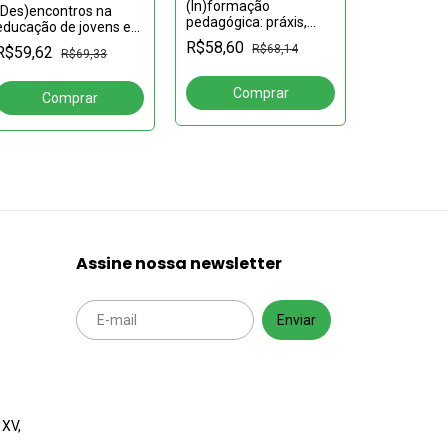
(In)formação
(Des)encontros na
LIVRO EM OF
pedagógica: práxis,
educação de jovens e
teoria e método
adultos: identidades,
(RE)PENS
R$58,60
R$68,14
R$59,62
R$69,33
políticas e práticas
ENSINO DE
NA EDUCA
R$62,92
JOVENS E
Assine nossa newsletter
 XV,