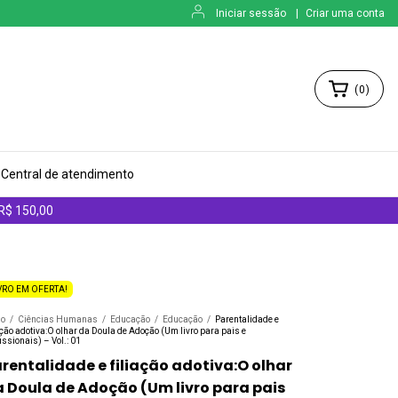
Iniciar sessão
|
Criar uma conta
(
0
)
Central de atendimento
 R$ 150,00
VRO EM OFERTA!
io
/
Ciências Humanas
/
Educação
/
Educação
/
Parentalidade e
ação adotiva:O olhar da Doula de Adoção (Um livro para pais e
issionais) – Vol.: 01
rentalidade e filiação adotiva:O olhar
 Doula de Adoção (Um livro para pais