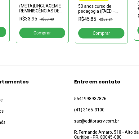
(META)LINGUAGEM E
50 anos curso de
REMINISCÊNCIAS DE
pedagogia (FAED –
SUJEITO
IAE) UNASP:Formando
R$33,95
R$45,85
R$39,48
sor
R$53,31
APRENDENTE:percurso
professores e
de
de história de vida e
gestores, cumprindo a
em
formação
missão
rtamentos
Entre em contato
5541998937826
ue
(41) 3165-3100
os
sac@editoracrv.com.br
nós
R. Fernando Amaro, 518 - Alto da
Curitiba - PR, 80045-080