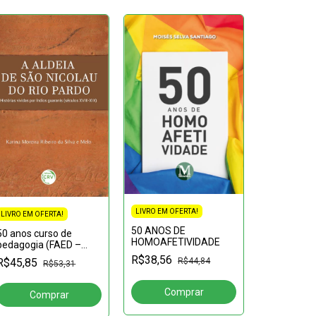
LIVRO EM OFERTA!
LIVRO EM OFERTA!
50 ANOS DE
50 anos curso de
HOMOAFETIVIDADE
LIVRO EM OF
pedagogia (FAED –
IAE) UNASP:Formando
R$38,56
PESQUISA
R$45,85
R$44,84
R$53,31
professores e
GASTRON
gestores, cumprindo a
Coleção
R$64,55
missão
Gastronomi
Pesquisa e