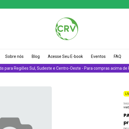
Sobre nós
Blog
Acesse Seu E-book
Eventos
FAQ
tis para Regiões Sul, Sudeste e Centro-Oeste - Para compras acima de
LI
Iníc
viab
P
pr
SKU