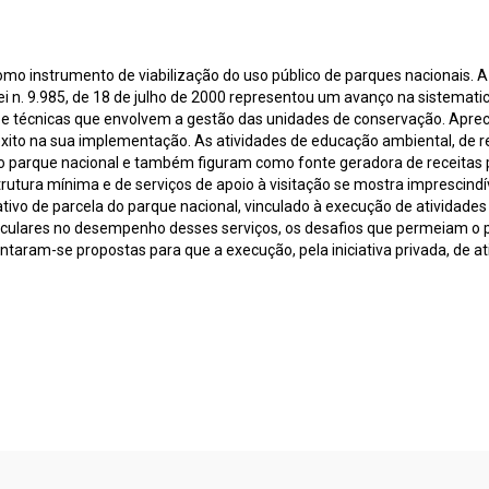
como instrumento de viabilização do uso público de parques nacionais. 
ei n. 9.985, de 18 de julho de 2000 representou um avanço na sistemat
ras e técnicas que envolvem a gestão das unidades de conservação. Apr
xito na sua implementação. As atividades de educação ambiental, de 
 parque nacional e também figuram como fonte geradora de receitas p
rutura mínima e de serviços de apoio à visitação se mostra imprescindível
vativo de parcela do parque nacional, vinculado à execução de atividad
rticulares no desempenho desses serviços, os desafios que permeiam o 
sentaram-se propostas para que a execução, pela iniciativa privada, de a