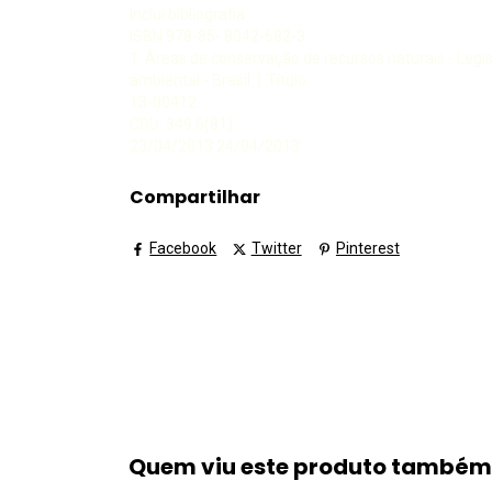
Inclui bibliografia
ISBN 978-85- 8042-682-3
1. Áreas de conservação de recursos naturais - Legisla
ambiental - Brasil. I. Título.
13-00412
CDU: 349.6(81)
23/04/2013 24/04/2013
Compartilhar
Facebook
Twitter
Pinterest
Quem viu este produto també