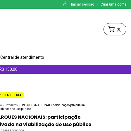
Iniciar sessão
|
Criar uma conta
(
0
)
Central de atendimento
 R$ 150,00
VRO EM OFERTA!
io
/
Produtos
/
PARQUES NACIONAIS: participação privada na
ilização do uso público
ARQUES NACIONAIS: participação
ivada na viabilização do uso público
:
9788580000000