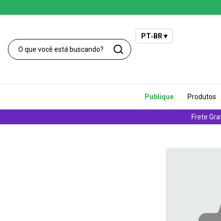
PT‑BR ▾
Publique
Produtos
Frete Gra