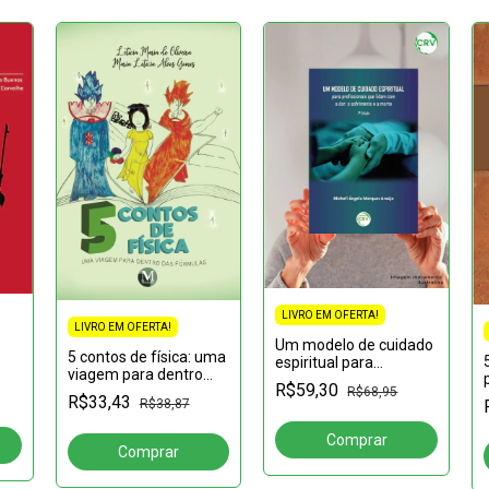
LIVRO EM OFERTA!
LIVRO EM OFERTA!
Um modelo de cuidado
5 contos de física: uma
espiritual para
viagem para dentro
profissionais que lidam
A:
R$59,30
das fórmulas
R$68,95
com a dor, o
R$33,43
os
R$38,87
sofrimento e a
morte2ª edição