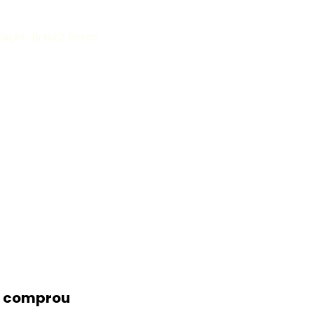
ção - Brasil 2. Direito
m comprou