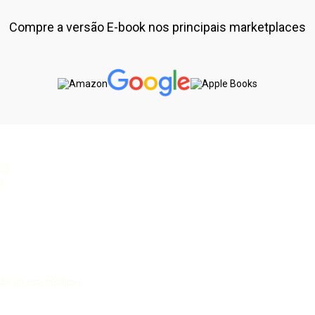
Compre a versão E-book nos principais marketplaces
ÃO
S
ão do uso público /