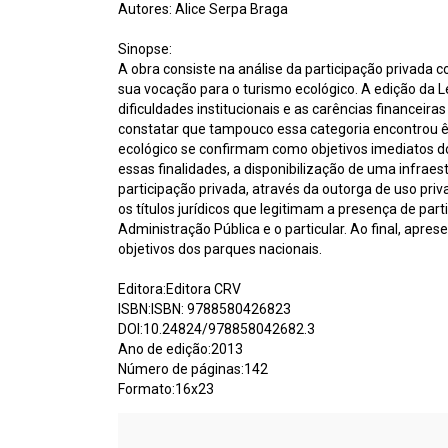
Autores: Alice Serpa Braga
Sinopse:
A obra consiste na análise da participação privada 
sua vocação para o turismo ecológico. A edição da L
dificuldades institucionais e as carências financei
constatar que tampouco essa categoria encontrou ê
ecológico se confirmam como objetivos imediatos do
essas finalidades, a disponibilização de uma infraest
participação privada, através da outorga de uso pri
os títulos jurídicos que legitimam a presença de pa
Administração Pública e o particular. Ao final, apre
objetivos dos parques nacionais.
Editora:Editora CRV
ISBN:ISBN: 9788580426823
DOI:10.24824/978858042682.3
Ano de edição:2013
Número de páginas:142
Formato:16x23