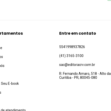
rtamentos
Entre em contato
5541998937826
ue
(41) 3165-3100
os
sac@editoracrv.com.br
nós
R. Fernando Amaro, 518 - Alto da
Curitiba - PR, 80045-080
 Seu E-book
s
l de atendimento