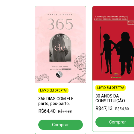
LIVRO EM OFERTA!
FERTA!
LIVRO EM OFERTA!
30 ANOS DA
ÍPIOS
365 DIAS COM ELE
CONSTITUIÇÃO
IS DE UMA
parto, pós-parto,
FEDERAL BRASILEIR
R$47,13
puerpério e pandemia
R$54,80
avanços e retrocess
R$64,40
R$38,87
R$74,88
DINÁRIA