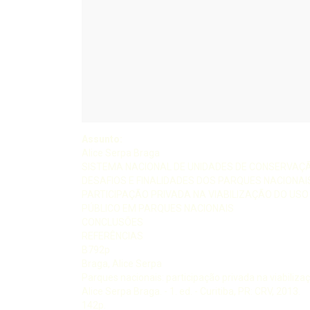
Assunto:
Alice Serpa Braga
SISTEMA NACIONAL DE UNIDADES DE CONSERVAÇ
DESAFIOS E FINALIDADES DOS PARQUES NACIONAI
PARTICIPAÇÃO PRIVADA NA VIABILIZAÇÃO DO USO
PÚBLICO EM PARQUES NACIONAIS
CONCLUSÕES
REFERÊNCIAS
B792p
Braga, Alice Serpa
Parques nacionais: participação privada na viabilizaç
Alice Serpa Braga. - 1. ed. - Curitiba, PR: CRV, 2013.
142p.