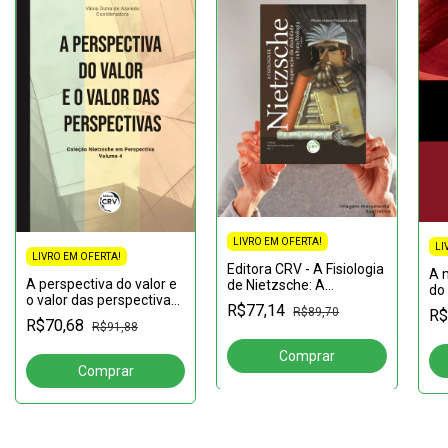
LIVRO EM OFERTA!
LI
LIVRO EM OFERTA!
Editora CRV - A Fisiologia
A 
A perspectiva do valor e
de Nietzsche: A
do 
o valor das perspectivas
superação da dualidade
tr
R$77,14
R$89,70
R$
coleção Nietzsche em
cultura / biologia 2ª
esf
R$70,68
R$91,88
perspectiva - volume 4
edição coleção nietzsche
em pers