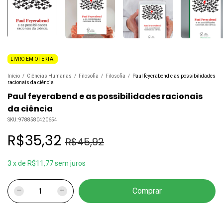
LIVRO EM OFERTA!
Início
/
Ciências Humanas
/
Filosofia
/
Filosofia
/
Paul feyerabend e as possibilidades
racionais da ciência
Paul feyerabend e as possibilidades racionais
da ciência
SKU:
9788580420654
R$35,32
R$45,92
3
x
de
R$11,77
sem juros