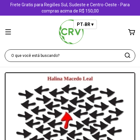
Frete Gratis para Regiões Sul, Sudeste e Centro-Oeste - Para
compras acima de R$ 150,00
PT‑BR ▾