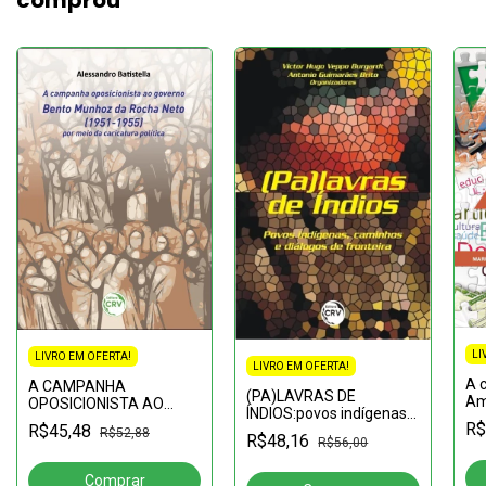
comprou
LI
LIVRO EM OFERTA!
LIVRO EM OFERTA!
A 
A CAMPANHA
(PA)LAVRAS DE
Am
OPOSICIONISTA AO
ÍNDIOS:povos indígenas,
po
GOVERNO BENTO
R$
R$45,48
caminhos e diálogos de
R$52,88
mi
MUNHOZ DA ROCHA
R$48,16
R$56,00
fronteira
fo
NETO (1951-1955) POR
Ma
MEIO DA CARICATURA