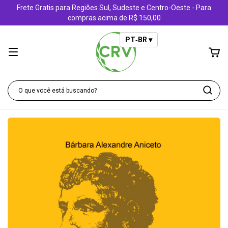
Frete Gratis para Regiões Sul, Sudeste e Centro-Oeste - Para
compras acima de R$ 150,00
PT‑BR ▾