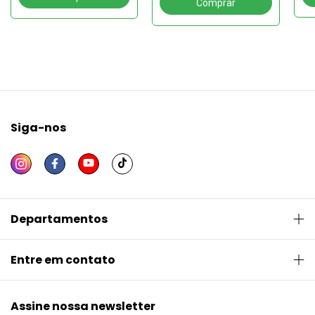
(1
POLÍTICA
Siga-nos
Departamentos
Entre em contato
Assine nossa newsletter