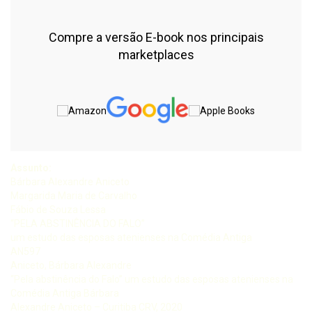
Compre a versão E-book nos principais
marketplaces
Assunto:
Bárbara Alexandre Aniceto
Margarida Maria de Carvalho
Fábio de Souza Lessa
“PELA ABSTINÊNCIA DO FALO”
um estudo das esposas atenienses na Comédia Antiga
AN597
Aniceto, Bárbara Alexandre
“Pela abstinência do Falo” um estudo das esposas atenienses na
Comédia Antiga Bárbara
Alexandre Aniceto – Curitiba CRV, 2020