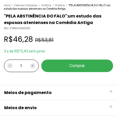
Início
/
Ciências Humanas
/
História
/
História
/
"PELA ABSTINÊNCIA DO FALO":um
estudo das esposas atenienses na Comédia Antiga
"PELA ABSTINÊNCIA DO FALO":um estudo das
esposas atenienses na Comédia Antiga
SKU:
9788540000000
R$46,28
R$53,81
3
x
de
R$15,43
sem juros
Meios de pagamento
Meios de envio