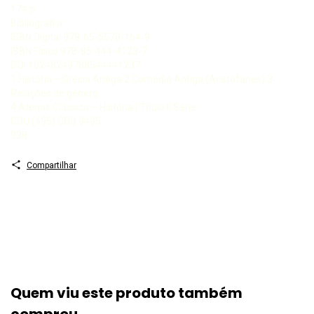
174 p
Bibliografi a
ISBN Digital 978-65-5578-164-9
ISBN Físico 978-85-444-4123-7
DOI 10248249788544441237
1 História – Grécia Antiga 2 Comédia Antiga (Aristófanes) 3
Relações de gênero
4 Atenas Clássica – História I Título II Série
CDU (495) CDD 9495
938
Compartilhar
Quem viu este produto também