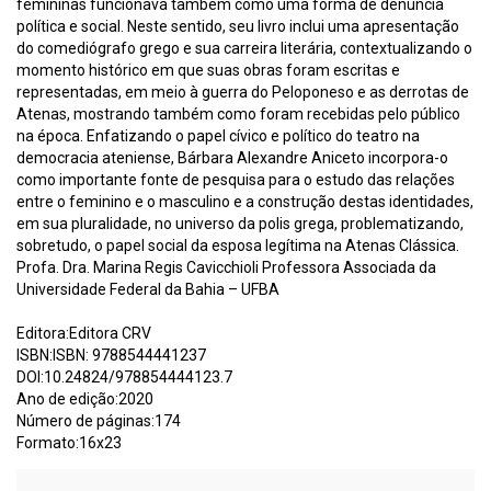
femininas funcionava também como uma forma de denúncia
política e social. Neste sentido, seu livro inclui uma apresentação
do comediógrafo grego e sua carreira literária, contextualizando o
momento histórico em que suas obras foram escritas e
representadas, em meio à guerra do Peloponeso e as derrotas de
Atenas, mostrando também como foram recebidas pelo público
na época. Enfatizando o papel cívico e político do teatro na
democracia ateniense, Bárbara Alexandre Aniceto incorpora-o
como importante fonte de pesquisa para o estudo das relações
entre o feminino e o masculino e a construção destas identidades,
em sua pluralidade, no universo da polis grega, problematizando,
sobretudo, o papel social da esposa legítima na Atenas Clássica.
Profa. Dra. Marina Regis Cavicchioli Professora Associada da
Universidade Federal da Bahia – UFBA
Editora:Editora CRV
ISBN:ISBN: 9788544441237
DOI:10.24824/978854444123.7
Ano de edição:2020
Número de páginas:174
Formato:16x23